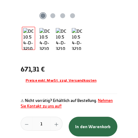
Regulärer Preis:
671,31 €
Preise exkl. MwSt. zzgl. Versandkosten
⚠ Nicht vorrätig? Erhältlich auf Bestellung.
Nehmen
Sie Kontakt zu uns auf!
Produkt Anzahl: Gib den gewünschten Wert ein oder benutze die Schal
In den Warenkorb