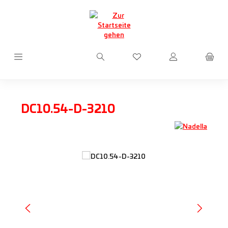
Zum Hauptinhalt springen
Du hast 0 Produkte auf d
DC10.54-D-3210
Bildergalerie überspringen