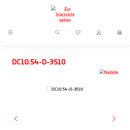
Zum Hauptinhalt springen
Du hast 0 Produkte auf d
DC10.54-D-3510
Bildergalerie überspringen