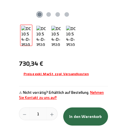
Regulärer Preis:
730,34 €
Preise exkl. MwSt. zzgl. Versandkosten
⚠ Nicht vorrätig? Erhältlich auf Bestellung.
Nehmen
Sie Kontakt zu uns auf!
Produkt Anzahl: Gib den gewünschten Wert ein oder benutze die Schal
In den Warenkorb