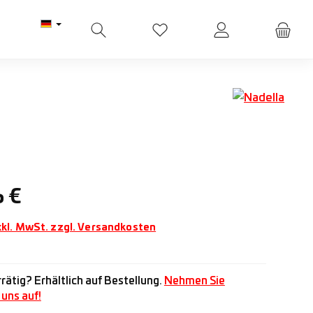
Du hast 0 Produkte auf dem M
Preis:
6 €
xkl. MwSt. zzgl. Versandkosten
rätig? Erhältlich auf Bestellung.
Nehmen Sie
uns auf!