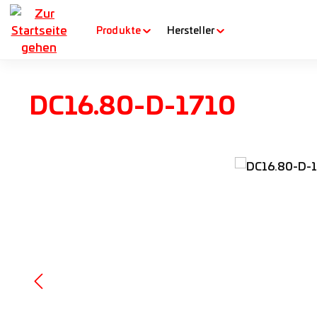
m Hauptinhalt springen
Zur Suche springen
Zur Hauptnavigation springen
Produkte
Hersteller
DC16.80-D-1710
Bildergalerie überspringen