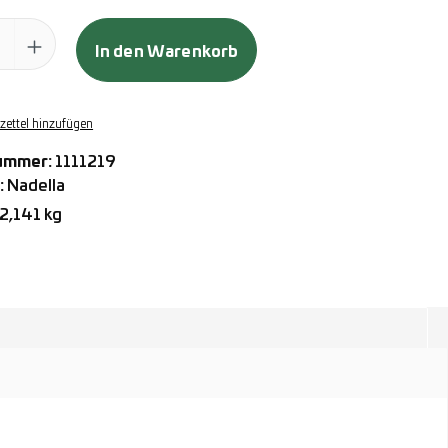
ahl: Gib den gewünschten Wert ein oder benutze die Schaltflächen
In den Warenkorb
ettel hinzufügen
ummer:
1111219
:
Nadella
2,141 kg