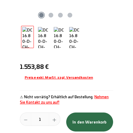
Regulärer Preis:
1.553,88 €
Preise exkl. MwSt. zzgl. Versandkosten
⚠ Nicht vorrätig? Erhältlich auf Bestellung.
Nehmen
Sie Kontakt zu uns auf!
Produkt Anzahl: Gib den gewünschten Wert ein oder benutze die Schal
In den Warenkorb