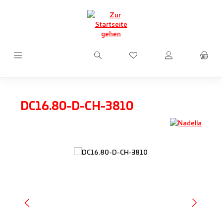
Zum Hauptinhalt springen
Du hast 0 Produkte auf d
DC16.80-D-CH-3810
Bildergalerie überspringen