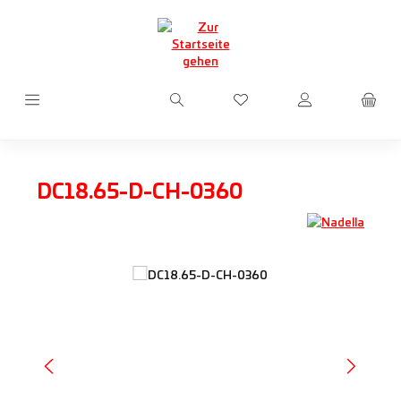
Zum Hauptinhalt springen
Du hast 0 Produkte auf d
DC18.65-D-CH-0360
Bildergalerie überspringen