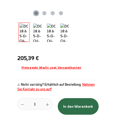
Regulärer Preis:
205,39 €
Preise exkl. MwSt. zzgl. Versandkosten
⚠ Nicht vorrätig? Erhältlich auf Bestellung.
Nehmen
Sie Kontakt zu uns auf!
Produkt Anzahl: Gib den gewünschten Wert ein oder benutze die Schal
In den Warenkorb