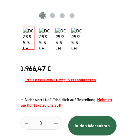
Regulärer Preis:
1.966,47 €
Preise exkl. MwSt. zzgl. Versandkosten
⚠ Nicht vorrätig? Erhältlich auf Bestellung.
Nehmen
Sie Kontakt zu uns auf!
Produkt Anzahl: Gib den gewünschten Wert ein oder benutze die Schal
In den Warenkorb