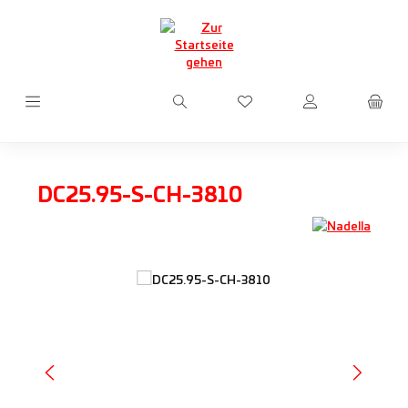
Zum Hauptinhalt springen
Du hast 0 Produkte auf d
DC25.95-S-CH-3810
Bildergalerie überspringen