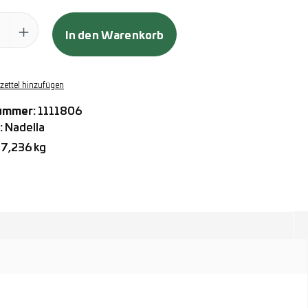
ahl: Gib den gewünschten Wert ein oder benutze die Schaltflächen
In den Warenkorb
ettel hinzufügen
ummer:
1111806
:
Nadella
7,236 kg