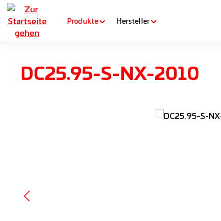
m Hauptinhalt springen
Zur Suche springen
Zur Hauptnavigation springen
Produkte
Hersteller
DC25.95-S-NX-2010
Bildergalerie überspringen