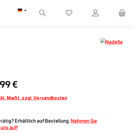
Du hast 0 Produkte auf dem M
Preis:
,99 €
xkl. MwSt. zzgl. Versandkosten
rätig? Erhältlich auf Bestellung.
Nehmen Sie
uns auf!