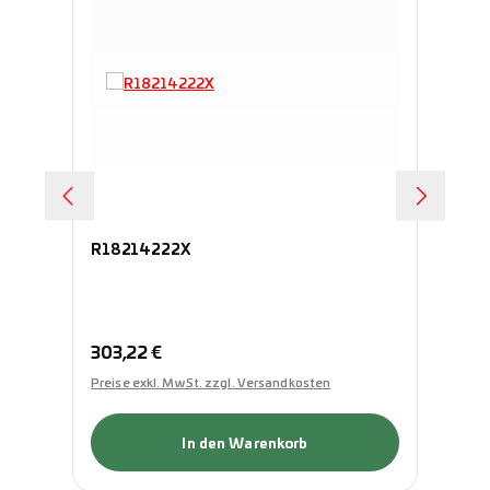
R18214222X
R1
Regulärer Preis:
Re
303,22 €
30
Preise exkl. MwSt. zzgl. Versandkosten
Pre
In den Warenkorb