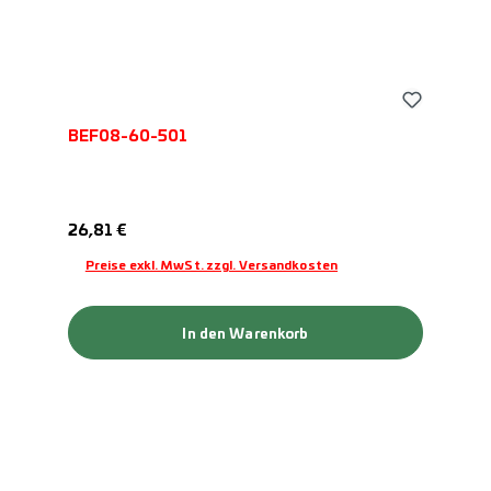
BEF08-60-501
Regulärer Preis:
26,81 €
Preise exkl. MwSt. zzgl. Versandkosten
In den Warenkorb