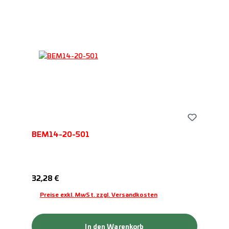
BEM14-20-501
Regulärer Preis:
32,28 €
Preise exkl. MwSt. zzgl. Versandkosten
In den Warenkorb