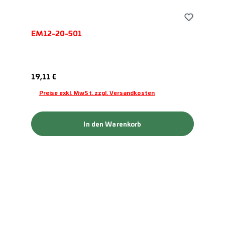
EM12-20-501
Regulärer Preis:
19,11 €
Preise exkl. MwSt. zzgl. Versandkosten
In den Warenkorb