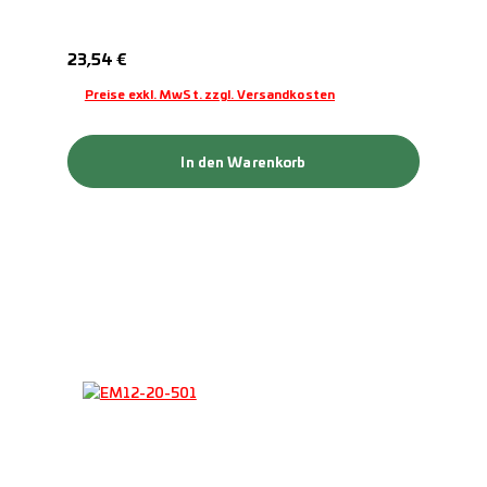
Regulärer Preis:
23,54 €
Preise exkl. MwSt. zzgl. Versandkosten
In den Warenkorb