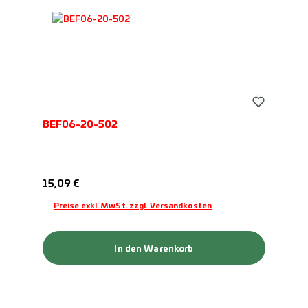
BEF06-20-502
Regulärer Preis:
15,09 €
Preise exkl. MwSt. zzgl. Versandkosten
In den Warenkorb