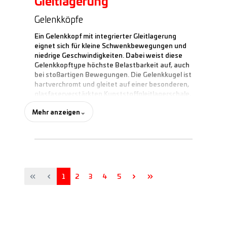
Gleitlagerung
Gelenkköpfe
Ein Gelenkkopf mit integrierter Gleitlagerung
eignet sich für kleine Schwenkbewegungen und
niedrige Geschwindigkeiten. Dabei weist diese
Gelenkkopftype höchste Belastbarkeit auf, auch
bei stoßartigen Bewegungen. Die Gelenkkugel ist
hartverchromt und gleitet auf einer besonderen,
glasfaserverstärkten Kunststoffgleitlagerschale,
welche unter anderem auch PTFE zur
Mehr anzeigen
⌄
Reibungsminimierung enthält.
Diese Konstruktion gewährleistet absolute
Wartungsfreiheit und ist praktisch spielfrei. Des
Weiteren nimmt der verwendete Kunststoff ggf.
eindringende Fremdkörper auf und macht sie
durch Einschließen unschädlich.
Seite
Seite
Seite
Seite
Seite
1
2
3
4
5
Hochleistungs-Gelenkkopf von Durbal -
Highlights