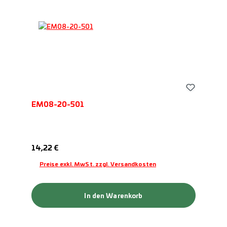
EM08-20-501
Regulärer Preis:
14,22 €
Preise exkl. MwSt. zzgl. Versandkosten
In den Warenkorb