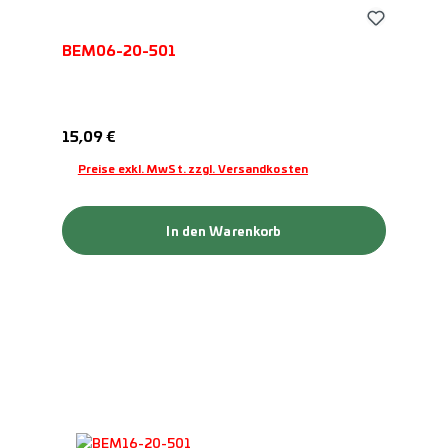
BEM06-20-501
Regulärer Preis:
15,09 €
Preise exkl. MwSt. zzgl. Versandkosten
In den Warenkorb