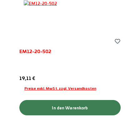
EM12-20-502
Regulärer Preis:
19,11 €
Preise exkl. MwSt. zzgl. Versandkosten
In den Warenkorb