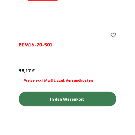
BEM16-20-501
Regulärer Preis:
38,17 €
Preise exkl. MwSt. zzgl. Versandkosten
In den Warenkorb