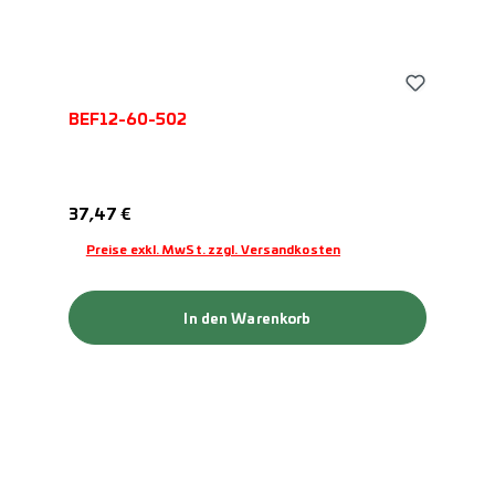
BEF12-60-502
Regulärer Preis:
37,47 €
Preise exkl. MwSt. zzgl. Versandkosten
In den Warenkorb