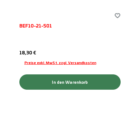
BEF10-21-501
Regulärer Preis:
18,30 €
Preise exkl. MwSt. zzgl. Versandkosten
In den Warenkorb