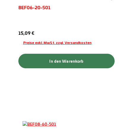
BEF06-20-501
Regulärer Preis:
15,09 €
Preise exkl. MwSt. zzgl. Versandkosten
In den Warenkorb