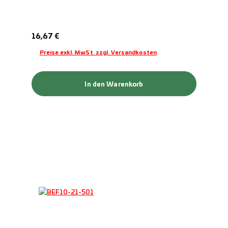
Regulärer Preis:
16,67 €
Preise exkl. MwSt. zzgl. Versandkosten
In den Warenkorb