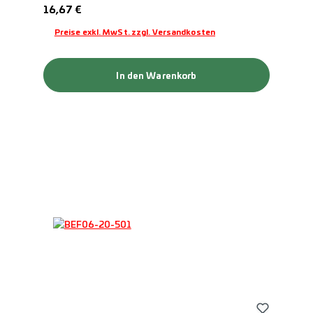
Regulärer Preis:
16,67 €
Preise exkl. MwSt. zzgl. Versandkosten
In den Warenkorb