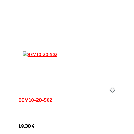
BEM10-20-502
Regulärer Preis:
18,30 €