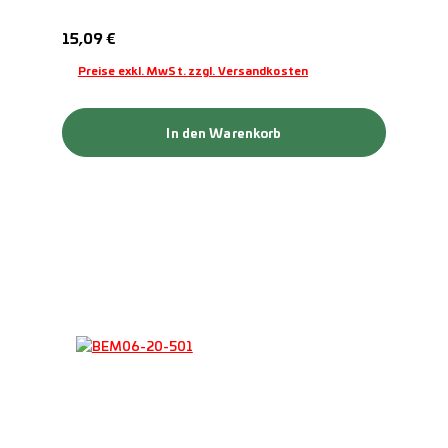
Regulärer Preis:
15,09 €
Preise exkl. MwSt. zzgl. Versandkosten
In den Warenkorb