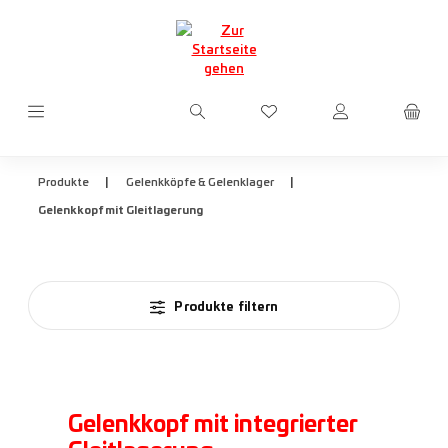
Zum Hauptinhalt springen
Du hast 0 Produkte auf d
|
|
Produkte
Gelenkköpfe & Gelenklager
Gelenkkopf mit Gleitlagerung
Produkte filtern
Gelenkkopf mit integrierter