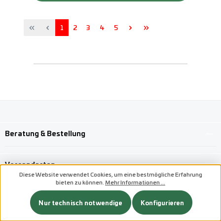
Seite
Seite
Seite
Seite
Seite
1
2
3
4
5
Beratung & Bestellung
Versandarten
Diese Website verwendet Cookies, um eine bestmögliche Erfahrung
bieten zu können.
Mehr Informationen ...
Benutzerdefiniertes Bild 1
Nur technisch notwendige
Konfigurieren