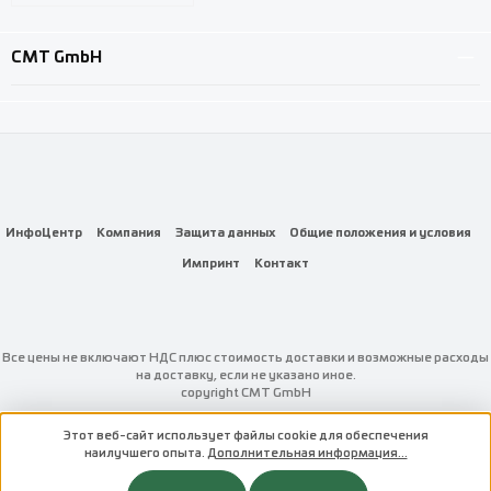
Custom image 3
CMT GmbH
ИнфоЦентр
Компания
Защита данных
Общие положения и условия
Импринт
Контакт
Все цены не включают НДС плюс стоимость доставки
и возможные расходы
на доставку, если не указано иное.
copyright CMT GmbH
Этот веб-сайт использует файлы cookie для обеспечения
наилучшего опыта.
Дополнительная информация...