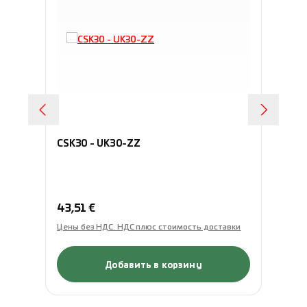
CSK30 - UK30-ZZ
CS
Обычная цена:
Об
43,51 €
49
Цены без НДС. НДС плюс стоимость доставки
Це
Добавить в корзину