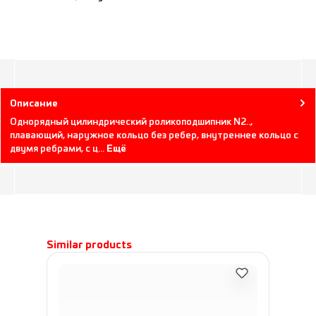
Описание
Однорядный цилиндрический роликоподшипник N2..,
плавающий, наружное кольцо без ребер, внутреннее кольцо с
двумя ребрами, с ц…
Ещё
Пропустить галерею продуктов
Similar products