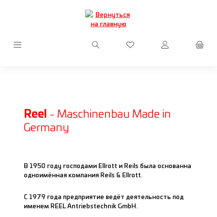
Перейти к основному содержанию
У вас есть товары из сп
Reel
-
Maschinenbau Made in
Germany
В 1950 году господами Ellrott и Reils была основанна
одноимённая компания Reils & Ellrott.
С 1979 года предприятие ведёт деятельность под
именем REEL Antriebstechnik GmbH.