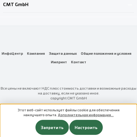
CMT GmbH
ИнфоЦентр
Компания
Защита данных
Общие положения и условия
Импринт
Контакт
Все цены не включают НДС плюс стоимость доставки
и возможные расходы
на доставку, если не указано иное.
copyright CMT GmbH
Этот веб-сайт использует файлы cookie для обеспечения
наилучшего опыта.
Дополнительная информация...
Запретить
Настроить