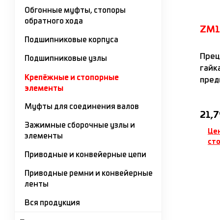
Обгонные муфты, стопоры
обратного хода
Для уп
ZM1
методо
Подшипниковые корпуса
маслор
Прец
Подшипниковые узлы
Масло 
гайка
значит
Крепёжные и стопорные
пред
элементы
натя
винт
Муфты для соединения валов
Обыч
21,7
ради
Зажимные сборочные узлы и
стоп
Це
элементы
ст
Приводные и конвейерные цепи
Приводные ремни и конвейерные
ленты
Вся продукция