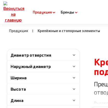
рейти к основному содержанию
Перейти к поиску
Перейти к основной навигации
Продукция
Бренды
Продукция
Крепёжные и стопорные элементы
|
Диаметр отверстия
Кр
Наружный диаметр
по
Ширина
Прец
Высота
отво
Длина
Высоко