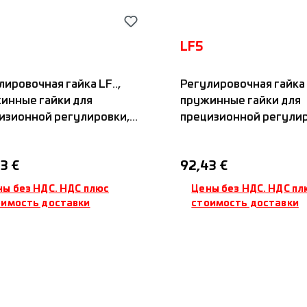
LF5
лировочная гайка LF..,
Регулировочная гайка L
инные гайки для
пружинные гайки для
изионной регулировки,
прецизионной регулир
дартная осевая
стандартная осевая
мная система с двумя
зажимная система с д
ная цена:
Обычная цена:
3 €
92,43 €
мными винтами на
зажимными винтами 
й подпружиненной
одной подпружиненн
ны без НДС. НДС плюс
Цены без НДС. НДС пл
бовой поверхности,
резьбовой поверхност
оимость доставки
стоимость доставки
 4x90°, Sfero-Nadella
пазы: 4x90°, Sfero-Nad