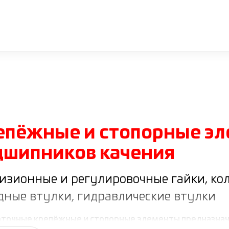
епёжные и стопорные эл
дшипников качения
изионные и регулировочные гайки, ко
дные втулки, гидравлические втулки
точные крепёжные и стопорные элементы предназначе