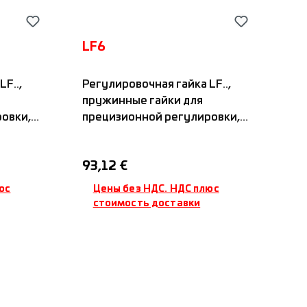
LF6
F..,
Регулировочная гайка LF..,
пружинные гайки для
овки,
прецизионной регулировки,
стандартная осевая
вумя
зажимная система с двумя
Обычная цена:
93,12 €
на
зажимными винтами на
ой
одной подпружиненной
юс
Цены без НДС. НДС плюс
и,
резьбовой поверхности,
стоимость доставки
ella
пазы: 4x90°, Sfero-Nadella