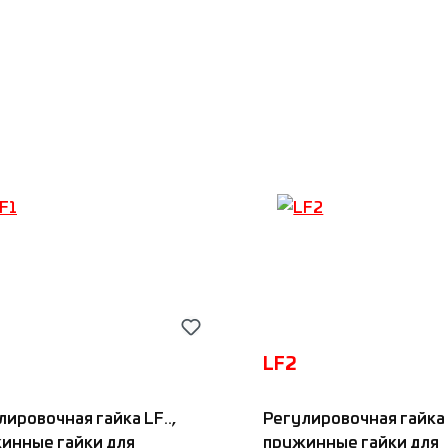
в, без пазов и
орных пластин, BGL
Добавить в корзину
LF2
лировочная гайка LF..,
Регулировочная гайка L
инные гайки для
пружинные гайки для