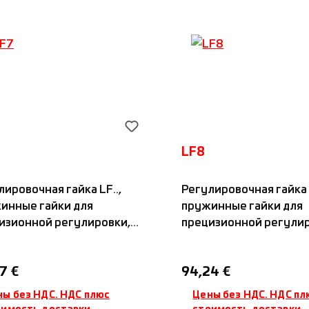
LF8
лировочная гайка LF..,
Регулировочная гайка L
инные гайки для
пружинные гайки для
изионной регулировки,
прецизионной регулир
дартная осевая
стандартная осевая
мная система с двумя
зажимная система с д
ная цена:
Обычная цена:
7 €
94,24 €
мными винтами на
зажимными винтами 
й подпружиненной
одной подпружиненн
ны без НДС. НДС плюс
Цены без НДС. НДС пл
бовой поверхности,
резьбовой поверхност
оимость доставки
стоимость доставки