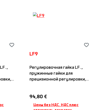
LF9
F..,
Регулировочная гайка LF..,
пружинные гайки для
овки,
прецизионной регулировки,
стандартная осевая
вумя
зажимная система с двумя
Обычная цена:
94,80 €
на
зажимными винтами на
ой
одной подпружиненной
юс
Цены без НДС. НДС плюс
и,
резьбовой поверхности,
стоимость доставки