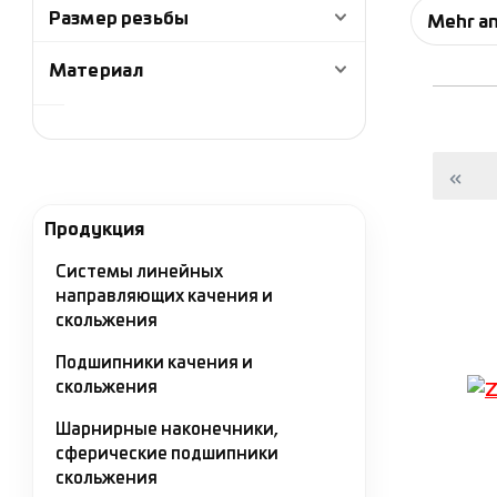
подшип
Размер резьбы
Mehr a
Высоко
Материал
требуе
констр
круга з
Подшип
Продукция
ступен
Системы линейных
направляющих качения и
Закреп
скольжения
помощь
со скоб
Подшипники качения и
скольжения
Стяжны
Шарнирные наконечники,
посадо
сферические подшипники
подшип
скольжения
стопор