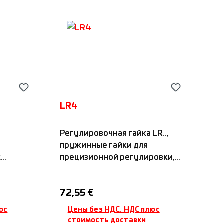
LR4
Регулировочная гайка LR..,
пружинные гайки для
х
прецизионной регулировки,
ским
стандартная радиальная
ская
зажимная система с одним
Обычная цена:
72,55 €
жности,
зажимным винтом на
подпружиненной резьбовой
юс
Цены без НДС. НДС плюс
поверхности, пазы: 4x90°,
стоимость доставки