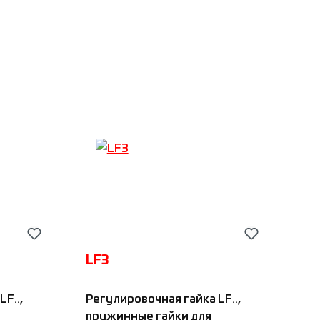
Sfero-Nadella
Добавить в корзину
LF3
F..,
Регулировочная гайка LF..,
пружинные гайки для