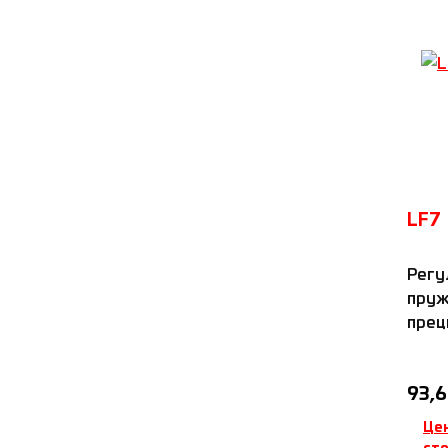
LF7
Регу
пруж
прец
стан
зажи
Обыч
93,6
зажи
одно
Це
резь
ст