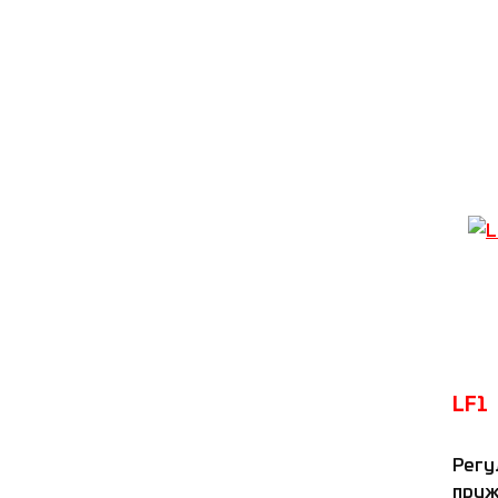
винто
стоп
LF1
Регу
пруж