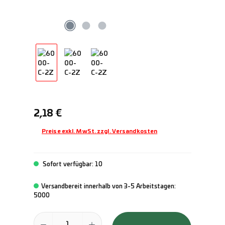
Regulärer Preis:
2,18 €
Preise exkl. MwSt. zzgl. Versandkosten
Sofort verfügbar: 10
Versandbereit innerhalb von 3-5 Arbeitstagen:
5000
Produkt Anzahl: Gib den gewünschten Wert ein oder benutze die Schal