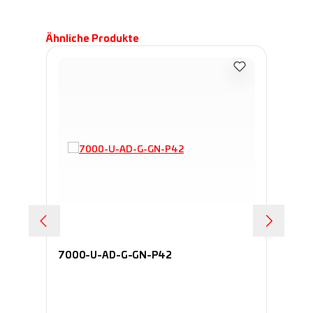
Produktgalerie überspringen
Ähnliche Produkte
7000-U-AD-G-GN-P42
60