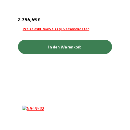
Regulärer Preis:
2.756,65 €
Preise exkl. MwSt. zzgl. Versandkosten
In den Warenkorb