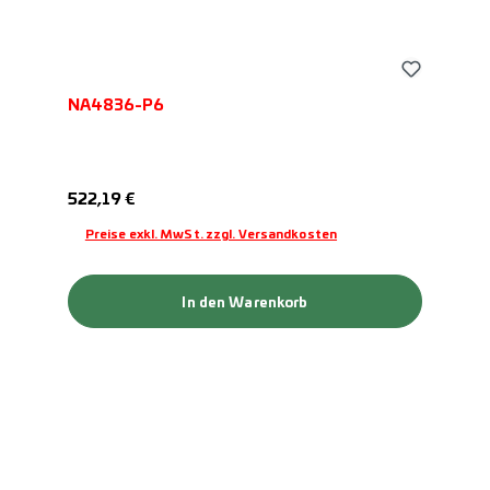
NA4836-P6
Regulärer Preis:
522,19 €
Preise exkl. MwSt. zzgl. Versandkosten
In den Warenkorb