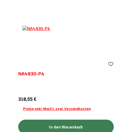
NA4830-P6
Regulärer Preis:
318,55 €
Preise exkl. MwSt. zzgl. Versandkosten
In den Warenkorb