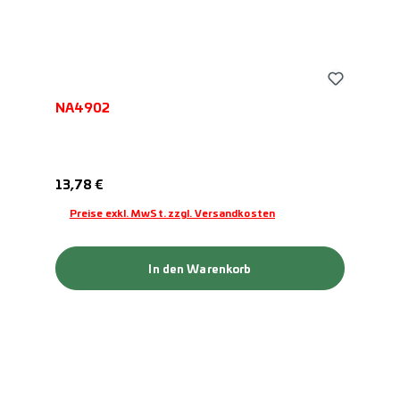
NA4902
Regulärer Preis:
13,78 €
Preise exkl. MwSt. zzgl. Versandkosten
In den Warenkorb