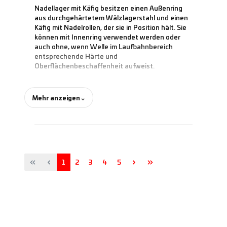
Nadellager mit Käfig besitzen einen Außenring
aus durchgehärtetem Wälzlagerstahl und einen
Käfig mit Nadelrollen, der sie in Position hält. Sie
können mit Innenring verwendet werden oder
auch ohne, wenn Welle im Laufbahnbereich
entsprechende Härte und
Oberflächenbeschaffenheit aufweist.
Diese Wälzlagertype nimmt nur radiale
Mehr anzeigen
⌄
Belastungen auf.
Nebeneinander auf der gleichen Welle montierte
Nadellager müssen sich in Bauhöhe und
Radialluft entsprechen.
Seite
Seite
Seite
Seite
Seite
1
2
3
4
5