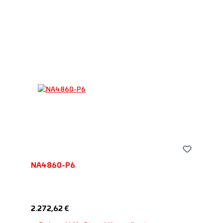
NA4860-P6
Regulärer Preis:
2.272,62 €