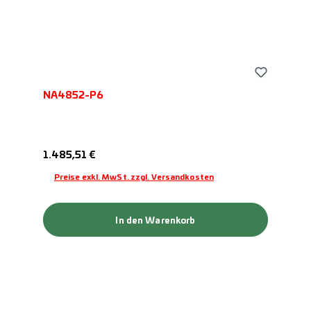
NA4852-P6
Regulärer Preis:
1.485,51 €
Preise exkl. MwSt. zzgl. Versandkosten
In den Warenkorb