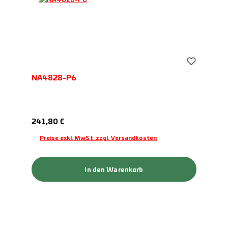
NA4828-P6
Regulärer Preis:
241,80 €
Preise exkl. MwSt. zzgl. Versandkosten
In den Warenkorb