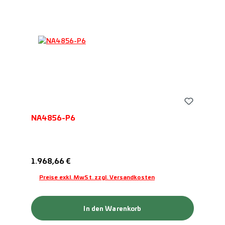
NA4856-P6
Regulärer Preis:
1.968,66 €
Preise exkl. MwSt. zzgl. Versandkosten
In den Warenkorb