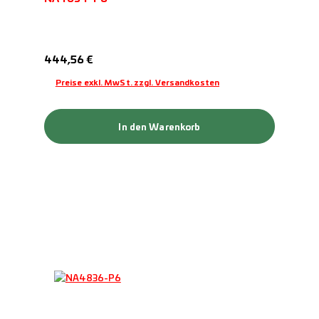
Regulärer Preis:
444,56 €
Preise exkl. MwSt. zzgl. Versandkosten
In den Warenkorb