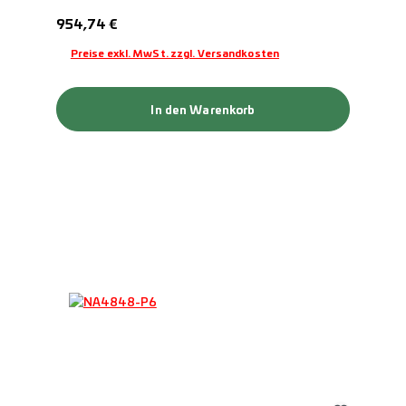
Regulärer Preis:
954,74 €
Preise exkl. MwSt. zzgl. Versandkosten
In den Warenkorb