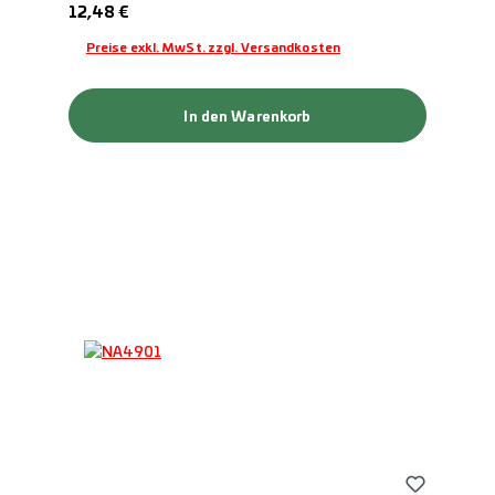
Regulärer Preis:
12,48 €
Preise exkl. MwSt. zzgl. Versandkosten
In den Warenkorb