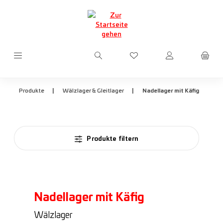
Zum Hauptinhalt springen
Du hast 0 Produkte auf d
|
|
Produkte
Wälzlager & Gleitlager
Nadellager mit Käfig
Produkte filtern
Nadellager mit Käfig
Wälzlager