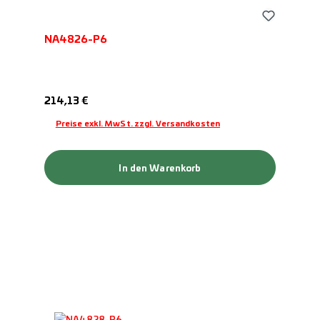
NA4826-P6
Regulärer Preis:
214,13 €
Preise exkl. MwSt. zzgl. Versandkosten
In den Warenkorb