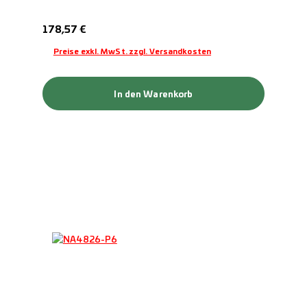
Regulärer Preis:
178,57 €
Preise exkl. MwSt. zzgl. Versandkosten
In den Warenkorb