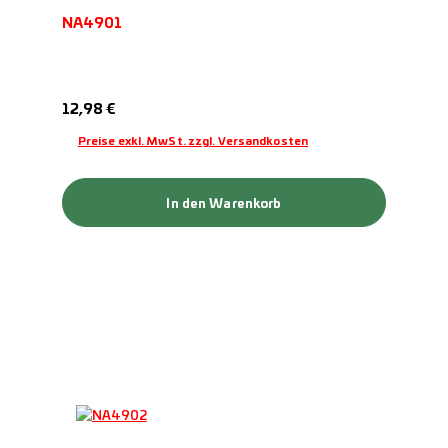
NA4901
Regulärer Preis:
12,98 €
Preise exkl. MwSt. zzgl. Versandkosten
In den Warenkorb