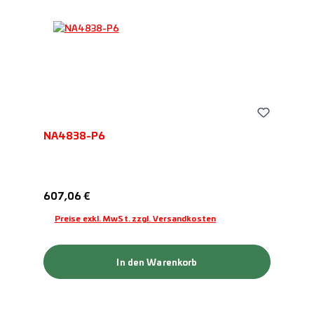
NA4838-P6
Regulärer Preis:
607,06 €
Preise exkl. MwSt. zzgl. Versandkosten
In den Warenkorb