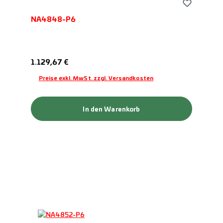
NA4848-P6
Regulärer Preis:
1.129,67 €
Preise exkl. MwSt. zzgl. Versandkosten
In den Warenkorb