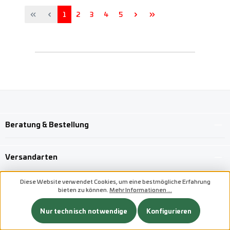
Seite
Seite
Seite
Seite
Seite
1
2
3
4
5
Beratung & Bestellung
Versandarten
Diese Website verwendet Cookies, um eine bestmögliche Erfahrung
bieten zu können.
Mehr Informationen ...
Benutzerdefiniertes Bild 1
Nur technisch notwendige
Konfigurieren
Benutzerdefiniertes Bild 2