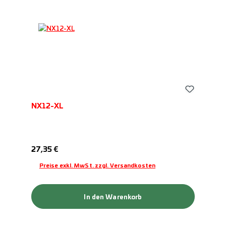
NX12-XL
Regulärer Preis:
27,35 €
Preise exkl. MwSt. zzgl. Versandkosten
In den Warenkorb