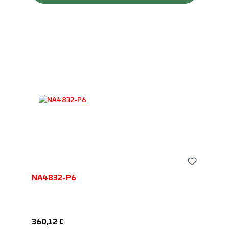
NA4832-P6
Regulärer Preis:
360,12 €