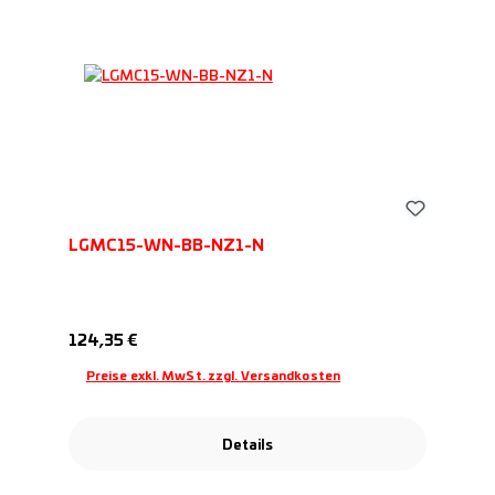
LGMC15-WN-BB-NZ1-N
Regulärer Preis:
124,35 €
Preise exkl. MwSt. zzgl. Versandkosten
Details