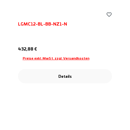
LGMC12-BL-BB-NZ1-N
Regulärer Preis:
432,88 €
Preise exkl. MwSt. zzgl. Versandkosten
Details