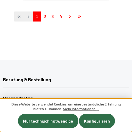
Seite
Seite
Seite
Seite
1
2
3
4
Beratung & Bestellung
Versandarten
Diese Website verwendet Cookies, um eine bestmögliche Erfahrung
bieten zu können.
Mehr Informationen ...
Benutzerdefiniertes Bild 1
Nur technisch notwendige
Konfigurieren