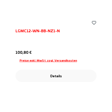
LGMC12-WN-BB-NZ1-N
Regulärer Preis:
100,80 €
Preise exkl. MwSt. zzgl. Versandkosten
Details