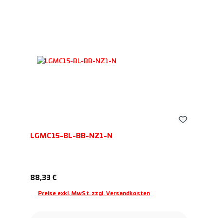
LGMC15-BL-BB-NZ1-N
Regulärer Preis:
88,33 €
Preise exkl. MwSt. zzgl. Versandkosten