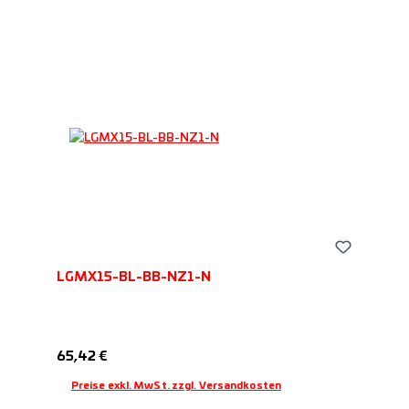
LGMX15-BL-BB-NZ1-N
Regulärer Preis:
65,42 €
Preise exkl. MwSt. zzgl. Versandkosten