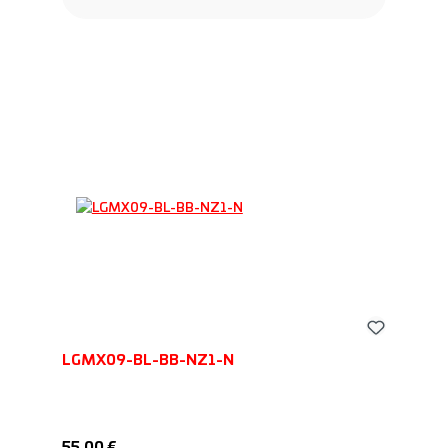
LGMX09-BL-BB-NZ1-N
Regulärer Preis:
55,00 €