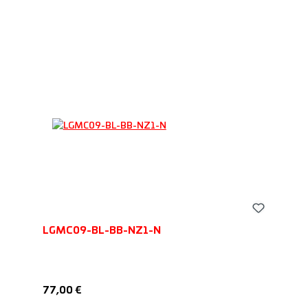
LGMC09-BL-BB-NZ1-N
Regulärer Preis:
77,00 €