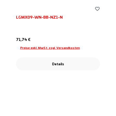
LGMX09-WN-BB-NZ1-N
Regulärer Preis:
71,74 €
Preise exkl. MwSt. zzgl. Versandkosten
Details