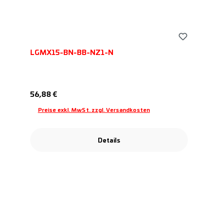
LGMX15-BN-BB-NZ1-N
Regulärer Preis:
56,88 €
Preise exkl. MwSt. zzgl. Versandkosten
Details