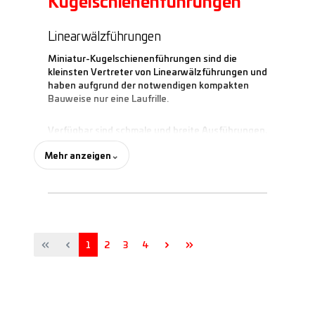
Kugelschienenführungen
Linearwälzführungen
Miniatur-Kugelschienenführungen sind die
kleinsten Vertreter von Linearwälzführungen und
haben aufgrund der notwendigen kompakten
Bauweise nur eine Laufrille.
Verfügbar sind schmale und breite Ausführungen,
mit oder ohne Kugelkette.
Mehr anzeigen
⌄
Seite
Seite
Seite
Seite
1
2
3
4