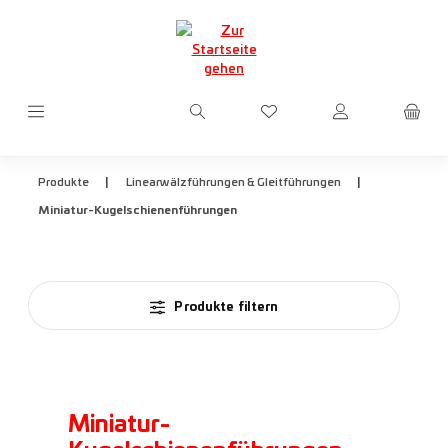
Zum Hauptinhalt springen
Du hast 0 Produkte auf d
|
|
Produkte
Linearwälzführungen & Gleitführungen
Miniatur-Kugelschienenführungen
Produkte filtern
Miniatur-