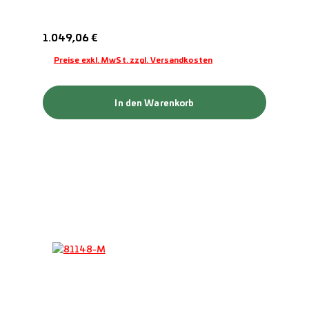
Regulärer Preis:
1.049,06 €
Preise exkl. MwSt. zzgl. Versandkosten
In den Warenkorb