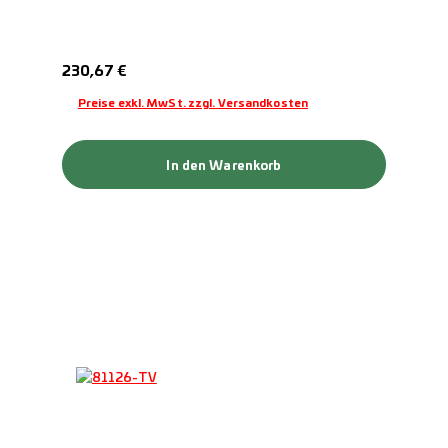
Regulärer Preis:
230,67 €
Preise exkl. MwSt. zzgl. Versandkosten
In den Warenkorb