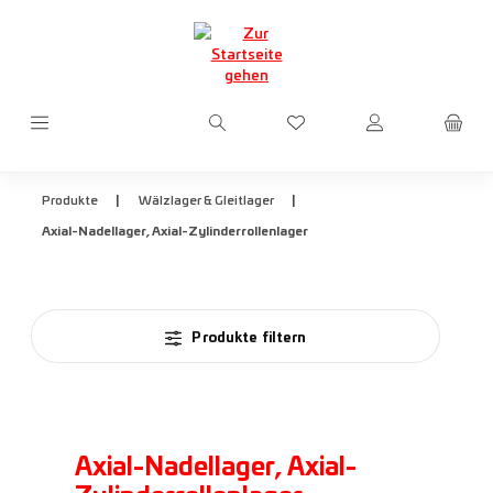
Zum Hauptinhalt springen
Du hast 0 Produkte auf d
|
|
Produkte
Wälzlager & Gleitlager
Axial-Nadellager, Axial-Zylinderrollenlager
Produkte filtern
Axial-Nadellager, Axial-