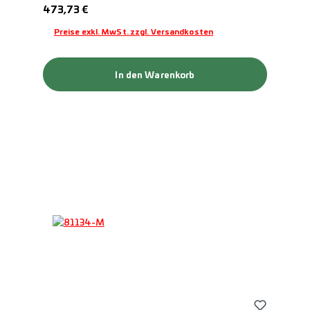
Regulärer Preis:
473,73 €
Preise exkl. MwSt. zzgl. Versandkosten
In den Warenkorb