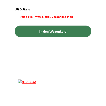
Regulärer Preis:
346,42 €
Preise exkl. MwSt. zzgl. Versandkosten
In den Warenkorb