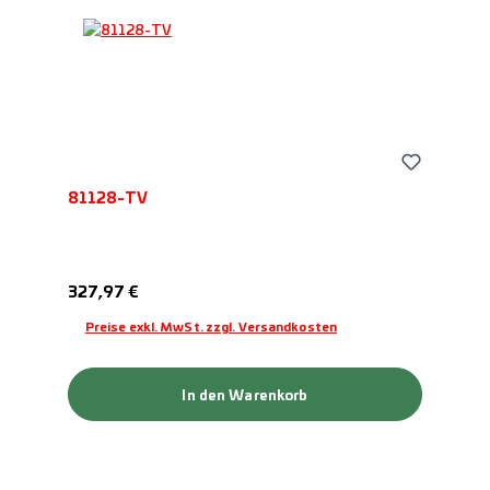
81128-TV
Regulärer Preis:
327,97 €
Preise exkl. MwSt. zzgl. Versandkosten
In den Warenkorb