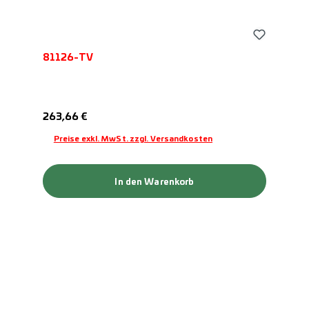
81126-TV
Regulärer Preis:
263,66 €
Preise exkl. MwSt. zzgl. Versandkosten
In den Warenkorb