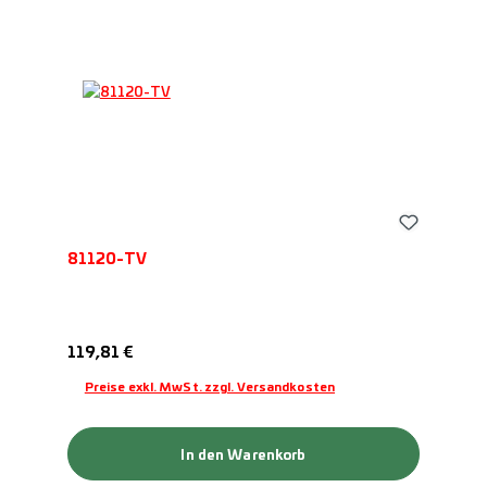
81120-TV
Regulärer Preis:
119,81 €
Preise exkl. MwSt. zzgl. Versandkosten
In den Warenkorb