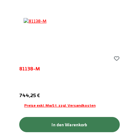
81138-M
Regulärer Preis:
744,25 €
Preise exkl. MwSt. zzgl. Versandkosten
In den Warenkorb