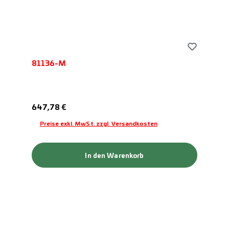
81136-M
Regulärer Preis:
647,78 €
Preise exkl. MwSt. zzgl. Versandkosten
In den Warenkorb