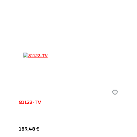
81122-TV
Regulärer Preis:
189,48 €