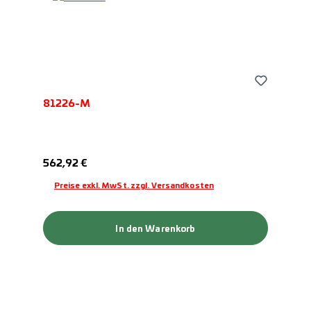
81226-M
Regulärer Preis:
562,92 €
Preise exkl. MwSt. zzgl. Versandkosten
In den Warenkorb