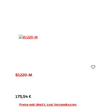
81220-M
Regulärer Preis:
175,54 €
Preise exkl. MwSt. zzgl. Versandkosten