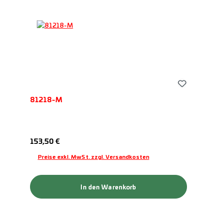
81218-M
Regulärer Preis:
153,50 €
Preise exkl. MwSt. zzgl. Versandkosten
In den Warenkorb