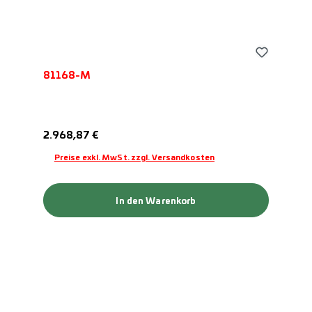
81168-M
Regulärer Preis:
2.968,87 €
Preise exkl. MwSt. zzgl. Versandkosten
In den Warenkorb