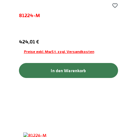
81224-M
Regulärer Preis:
424,01 €
Preise exkl. MwSt. zzgl. Versandkosten
In den Warenkorb