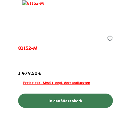
81152-M
Regulärer Preis:
1.479,50 €
Preise exkl. MwSt. zzgl. Versandkosten
In den Warenkorb