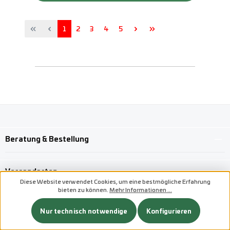
Seite
Seite
Seite
Seite
Seite
1
2
3
4
5
Beratung & Bestellung
Versandarten
Diese Website verwendet Cookies, um eine bestmögliche Erfahrung
bieten zu können.
Mehr Informationen ...
Benutzerdefiniertes Bild 1
Nur technisch notwendige
Konfigurieren