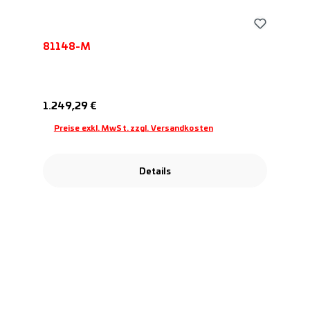
81148-M
Regulärer Preis:
1.249,29 €
Preise exkl. MwSt. zzgl. Versandkosten
Details