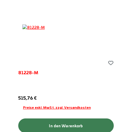
81228-M
Regulärer Preis:
515,76 €
Preise exkl. MwSt. zzgl. Versandkosten
In den Warenkorb