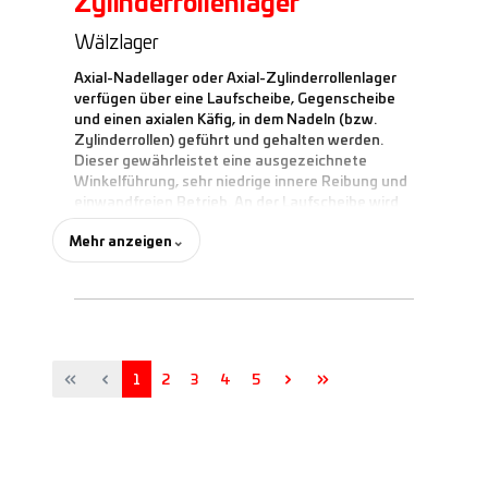
Zylinderrollenlager
Wälzlager
Axial-Nadellager oder Axial-Zylinderrollenlager
verfügen über eine Laufscheibe, Gegenscheibe
und einen axialen Käfig, in dem Nadeln (bzw.
Zylinderrollen) geführt und gehalten werden.
Dieser gewährleistet eine ausgezeichnete
Winkelführung, sehr niedrige innere Reibung und
einwandfreien Betrieb. An der Laufscheibe wird
dieser Wälzkörperkranz durch einen Haltering
Mehr anzeigen
⌄
geführt.
Nach den ersten Umdrehungen zentriert er sich
automatisch zur Rotationsachse, womit das
Lager mit seiner eingebauten Laufscheibe nicht
mit einer genauen Passung zentriert werden
muss.
Seite
Seite
Seite
Seite
Seite
1
2
3
4
5