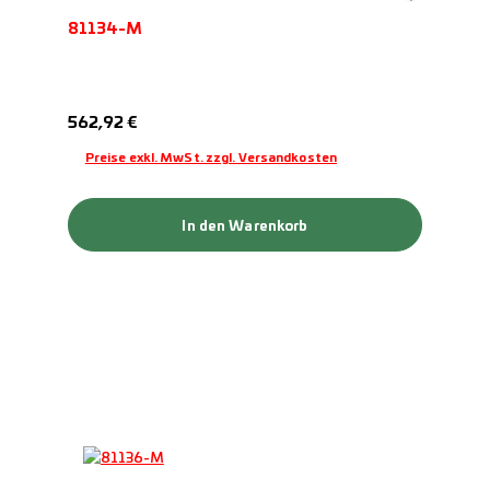
81134-M
Regulärer Preis:
562,92 €
Preise exkl. MwSt. zzgl. Versandkosten
In den Warenkorb