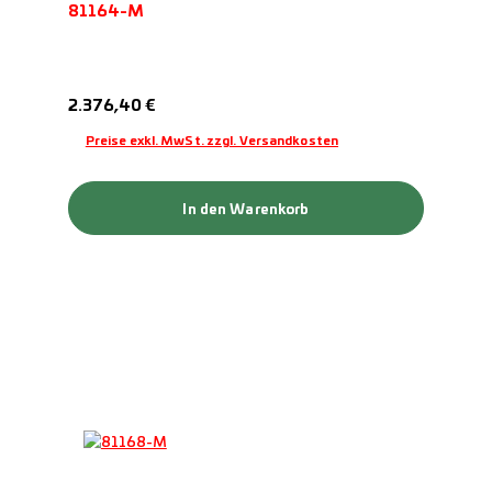
81164-M
Regulärer Preis:
2.376,40 €
Preise exkl. MwSt. zzgl. Versandkosten
In den Warenkorb