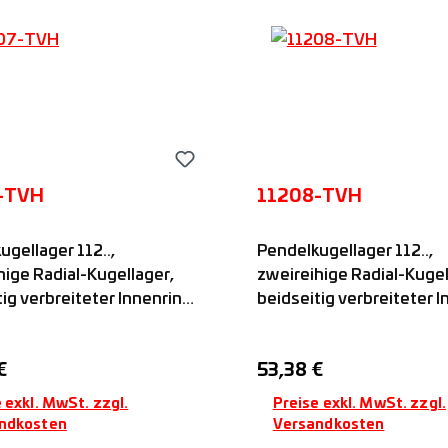
-TVH
11208-TVH
ugellager 112..,
Pendelkugellager 112..,
hige Radial-Kugellager,
zweireihige Radial-Kugel
tig verbreiteter Innenring
beidseitig verbreiteter 
indrischer Bohrung,
mit zylindrischer Bohrun
ige Nut zum Fixieren in
einseitige Nut zum Fixier
er Preis:
Regulärer Preis:
€
53,38 €
Richtung, offen, mit
axialer Richtung, offen, m
offkäfig, FAG
Kunststoffkäfig, FAG
 exkl. MwSt. zzgl.
Preise exkl. MwSt. zzgl.
ndkosten
Versandkosten