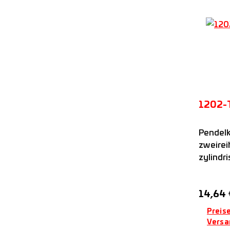
1202-
Pendelk
zweirei
zylindr
Kunststo
FAG
Regulär
14,64 
Preise
Versa