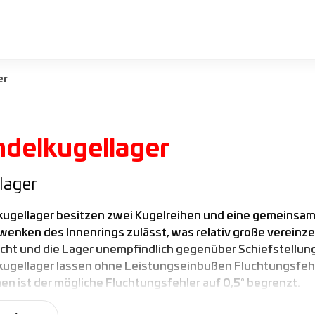
er
delkugellager
lager
ugellager besitzen zwei Kugelreihen und eine gemeinsam
wenken des Innenrings zulässt, was relativ große vereinz
cht und die Lager unempfindlich gegenüber Schiefstellu
ugellager lassen ohne Leistungseinbußen Fluchtungsfehle
en ist der mögliche Fluchtungsfehler auf 0,5° begrenzt.