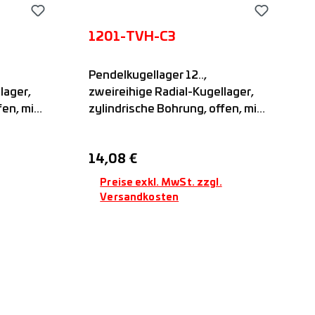
1201-TVH-C3
Pendelkugellager 12..,
lager,
zweireihige Radial-Kugellager,
fen, mit
zylindrische Bohrung, offen, mit
fettet,
Kunststoffkäfig, nicht befettet,
FAG
Regulärer Preis:
14,08 €
Preise exkl. MwSt. zzgl.
Versandkosten
b
In den Warenkorb