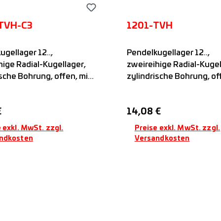
TVH-C3
1201-TVH
ugellager 12..,
Pendelkugellager 12..,
hige Radial-Kugellager,
zweireihige Radial-Kugel
ische Bohrung, offen, mit
zylindrische Bohrung, of
ffkäfig, nicht befettet,
Kunststoffkäfig, nicht be
FAG
er Preis:
Regulärer Preis:
€
14,08 €
 exkl. MwSt. zzgl.
Preise exkl. MwSt. zzgl.
ndkosten
Versandkosten
In den Warenkorb
In den Warenkor