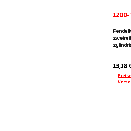
1200-
Pendelk
zweirei
zylindr
Kunststo
FAG
Regulär
13,18 
Preise
Versa