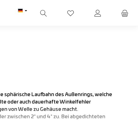
Du hast 0 Produkte auf dem M
e sphärische Laufbahn des Außenrings, welche
elte oder auch dauerhafte Winkelfehler
ngen von Welle zu Gehäuse macht.
r zwischen 2° und 4° zu. Bei abgedichteten