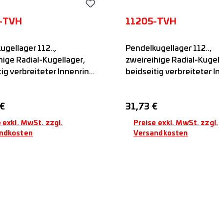
-TVH
11205-TVH
ugellager 112..,
Pendelkugellager 112..,
hige Radial-Kugellager,
zweireihige Radial-Kugel
tig verbreiteter Innenring
beidseitig verbreiteter 
indrischer Bohrung,
mit zylindrischer Bohrun
ige Nut zum Fixieren in
einseitige Nut zum Fixier
er Preis:
Regulärer Preis:
€
31,73 €
Richtung, offen, mit
axialer Richtung, offen, m
offkäfig, FAG
Kunststoffkäfig, FAG
 exkl. MwSt. zzgl.
Preise exkl. MwSt. zzgl.
ndkosten
Versandkosten
In den Warenkorb
In den Warenkor