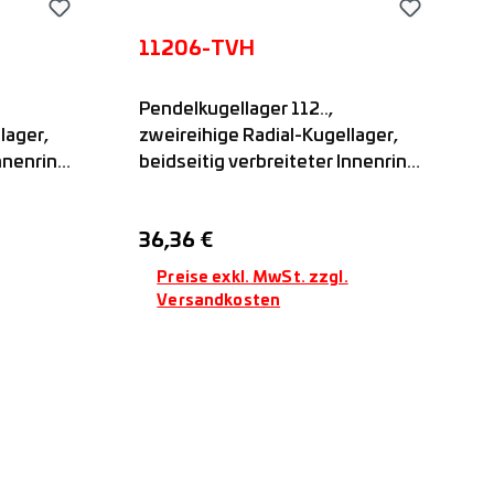
11206-TVH
Pendelkugellager 112..,
lager,
zweireihige Radial-Kugellager,
Innenring
beidseitig verbreiteter Innenring
g,
mit zylindrischer Bohrung,
en in
einseitige Nut zum Fixieren in
Regulärer Preis:
36,36 €
it
axialer Richtung, offen, mit
Kunststoffkäfig, FAG
Preise exkl. MwSt. zzgl.
Versandkosten
b
In den Warenkorb