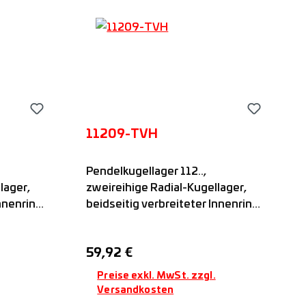
11209-TVH
Pendelkugellager 112..,
lager,
zweireihige Radial-Kugellager,
Innenring
beidseitig verbreiteter Innenring
g,
mit zylindrischer Bohrung,
en in
einseitige Nut zum Fixieren in
Regulärer Preis:
59,92 €
it
axialer Richtung, offen, mit
Kunststoffkäfig, FAG
Preise exkl. MwSt. zzgl.
Versandkosten