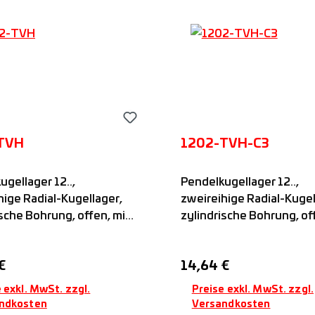
TVH
1202-TVH-C3
ugellager 12..,
Pendelkugellager 12..,
hige Radial-Kugellager,
zweireihige Radial-Kugel
ische Bohrung, offen, mit
zylindrische Bohrung, of
ffkäfig, nicht befettet,
Kunststoffkäfig, nicht be
FAG
er Preis:
Regulärer Preis:
€
14,64 €
 exkl. MwSt. zzgl.
Preise exkl. MwSt. zzgl.
ndkosten
Versandkosten