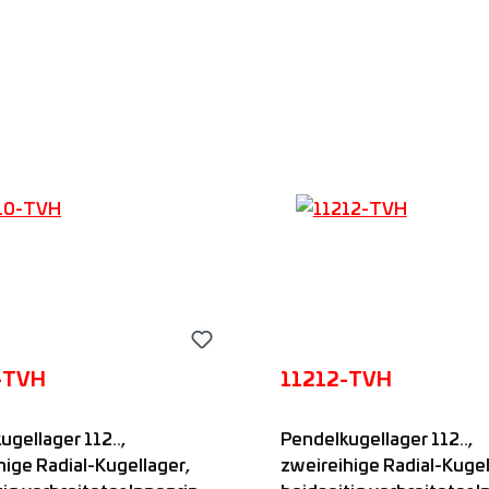
In den Warenkorb
In den Warenkor
-TVH
11212-TVH
ugellager 112..,
Pendelkugellager 112..,
hige Radial-Kugellager,
zweireihige Radial-Kugel