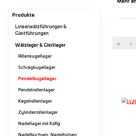
Mehr a
Dieser 
nimmt g
Produkte
Linearwälzführungen &
Die gä
Gleitführungen
einen K
Wälzlager & Gleitlager
Meisten
Rillenkugellager
Ausführ
Schrägkugellager
Eine we
Pendelkugellager
hervors
Pendelrollenlager
Kegelrollenlager
Zylinderrollenlager
Nadellager mit Käfig
Nadelbüchsen, Nadelhülsen