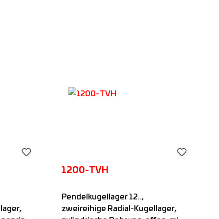
b
In den Warenkorb
1200-TVH
Pendelkugellager 12..,
lager,
zweireihige Radial-Kugellager,