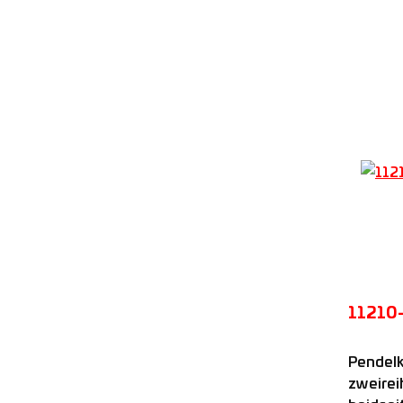
11210
Pendelk
zweirei