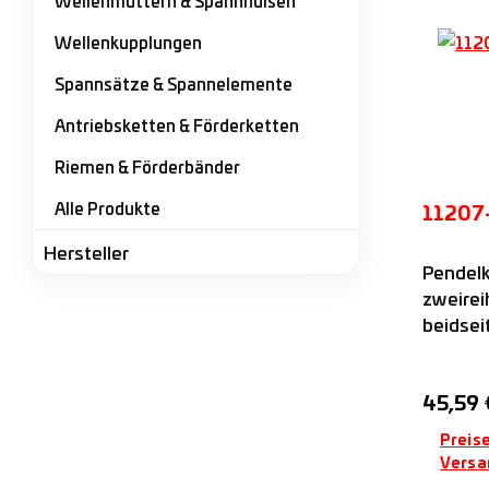
Wellenmuttern & Spannhülsen
Wellenkupplungen
Spannsätze & Spannelemente
Antriebsketten & Förderketten
Riemen & Förderbänder
Alle Produkte
11207
Hersteller
Pendelk
zweirei
beidsei
mit zyl
einseit
Regulär
45,59 
axialer 
Kunstst
Preise
Versa