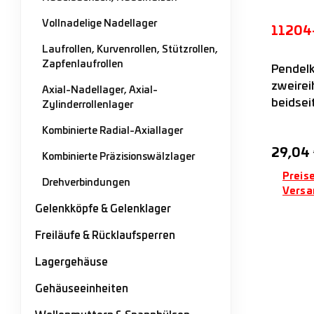
Vollnadelige Nadellager
11204
Laufrollen, Kurvenrollen, Stützrollen,
Zapfenlaufrollen
Pendelk
zweirei
Axial-Nadellager, Axial-
beidsei
Zylinderrollenlager
mit zyl
Kombinierte Radial-Axiallager
einseit
Regulär
29,04 
axialer 
Kombinierte Präzisionswälzlager
Kunstst
Preise
Drehverbindungen
Versa
Gelenkköpfe & Gelenklager
Freiläufe & Rücklaufsperren
Lagergehäuse
Gehäuseeinheiten