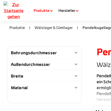
m Hauptinhalt springen
Zur Suche springen
Zur Hauptnavigation springen
Produkte
Hersteller
Produkte
Wälzlager & Gleitlager
Pendelkugellag
|
|
Pen
Bohrungsdurchmesser
Wälz
Außendurchmesser
Breite
Pendelk
ein Sch
Material
ermögli
Pendelk
Version