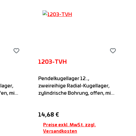
1203-TVH
Pendelkugellager 12..,
lager,
zweireihige Radial-Kugellager,
fen, mit
zylindrische Bohrung, offen, mit
fettet,
Kunststoffkäfig, nicht befettet,
FAG
Regulärer Preis:
14,68 €
Preise exkl. MwSt. zzgl.
Versandkosten