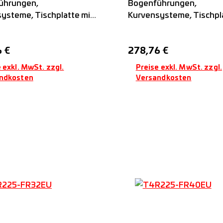
ührungen,
Bogenführungen,
ysteme, Tischplatte mit
Kurvensysteme, Tischpla
gelgelagerten FR..-EU-
vier kugelgelagerten FR.
mit festem
Rollen mit festem
er Preis:
Regulärer Preis:
 €
278,76 €
bstand, passend auf
Rollenabstand, passend 
-Führungsschienen,
FSR..M-Führungsschien
 exkl. MwSt. zzgl.
Preise exkl. MwSt. zzgl.
Nadella
ndkosten
Versandkosten