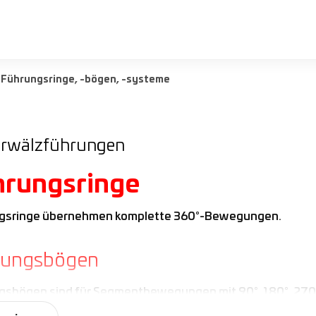
Führungsringe, -bögen, -systeme
arwälzführungen
hrungsringe
gsringe übernehmen komplette 360°-Bewegungen.
rungsbögen
sbögen sind für Segmentbewegungen mit 90°, 180°, 270° 