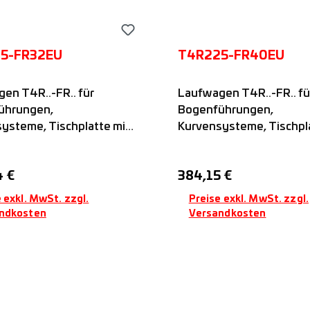
5-FR32EU
T4R225-FR40EU
en T4R..-FR.. für
Laufwagen T4R..-FR.. fü
ührungen,
Bogenführungen,
ysteme, Tischplatte mit
Kurvensysteme, Tischpla
gelgelagerten FR..-EU-
vier kugelgelagerten FR.
mit festem
Rollen mit festem
er Preis:
Regulärer Preis:
4 €
384,15 €
bstand, passend auf
Rollenabstand, passend 
-Führungsschienen,
FSR..M-Führungsschien
 exkl. MwSt. zzgl.
Preise exkl. MwSt. zzgl.
Nadella
ndkosten
Versandkosten