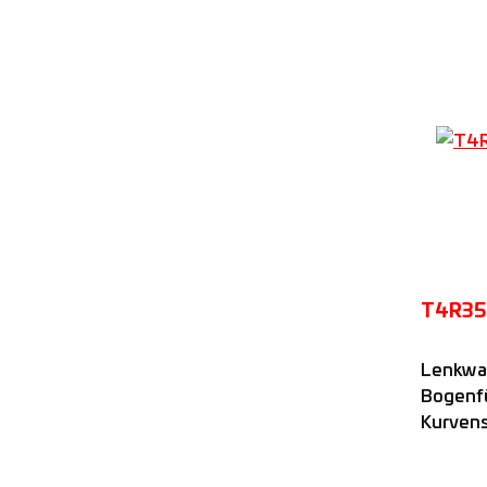
T4R35
Lenkwag
Bogenf
Kurvens
vier na
Rollen 