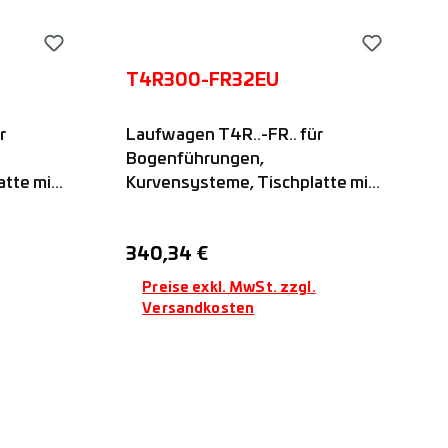
T4R300-FR32EU
r
Laufwagen T4R..-FR.. für
Bogenführungen,
tte mit
Kurvensysteme, Tischplatte mit
.-EU-
vier kugelgelagerten FR..-EU-
Rollen mit festem
Regulärer Preis:
340,34 €
auf
Rollenabstand, passend auf
en,
FSR..M-Führungsschienen,
Preise exkl. MwSt. zzgl.
Nadella
Versandkosten