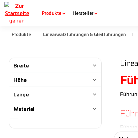
m Hauptinhalt springen
Zur Suche springen
Zur Hauptnavigation springen
Produkte
Hersteller
Produkte
Linearwälzführungen & Gleitführungen
|
|
Line
Breite
Fü
Höhe
Länge
Führun
Material
Füh
Führung