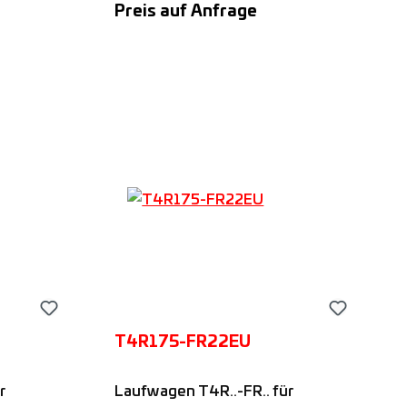
Preis auf Anfrage
auf
Rollenabstand, passend auf
n,
FS..M-Führungsschienen,
rn
Angebot anfordern
Nadella
T4R175-FR22EU
r
Laufwagen T4R..-FR.. für