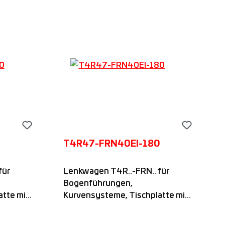
T4R47-FRN40EI-180
für
Lenkwagen T4R..-FRN.. für
Bogenführungen,
tte mit
Kurvensysteme, Tischplatte mit
..-
vier nadelgelagerten FRN..-
Rollen mit festem