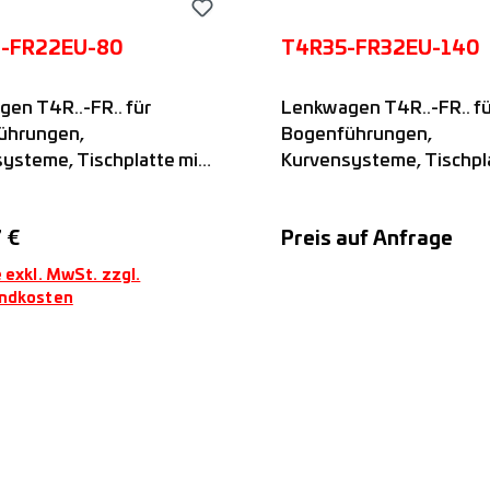
-FR22EU-80
T4R35-FR32EU-140
en T4R..-FR.. für
Lenkwagen T4R..-FR.. fü
ührungen,
Bogenführungen,
ysteme, Tischplatte mit
Kurvensysteme, Tischpla
gelgelagerten FR..-EU-
vier kugelgelagerten FR.
mit festem
Rollen mit festem
er Preis:
 €
Preis auf Anfrage
bstand, passend auf
Rollenabstand, passend 
-Führungsschienen,
FSR..M-Führungsschien
 exkl. MwSt. zzgl.
Nadella
ndkosten
Angebot anforde