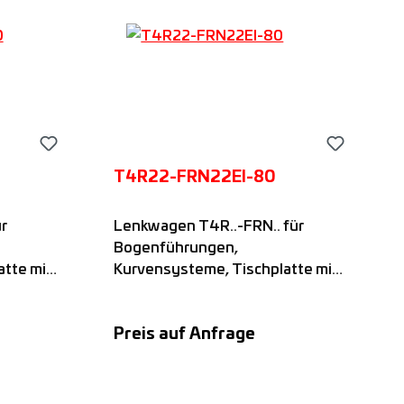
T4R22-FRN22EI-80
r
Lenkwagen T4R..-FRN.. für
Bogenführungen,
tte mit
Kurvensysteme, Tischplatte mit
.-EU-
vier nadelgelagerten FRN..-
Rollen mit festem
Preis auf Anfrage
auf
Rollenabstand, passend auf
en,
FS..M-Führungsschienen,
rn
Angebot anfordern
Nadella