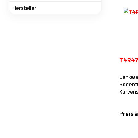
Hersteller
T4R47
Lenkwag
Bogenf
Kurvens
vier ku
Rollen 
Preis 
Rollena
FSR..M
A
Nadella