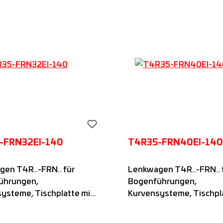
-FRN32EI-140
T4R35-FRN40EI-140
en T4R..-FRN.. für
Lenkwagen T4R..-FRN.. 
ührungen,
Bogenführungen,
ysteme, Tischplatte mit
Kurvensysteme, Tischpla
delgelagerten FRN..-
vier nadelgelagerten FRN
mit festem
Rollen mit festem