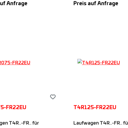
auf Anfrage
Preis auf Anfrage
bstand, passend auf
Rollenabstand, passend 
Führungsschienen,
FS..M-Führungsschiene
ngebot anfordern
Angebot anforde
Nadella
5-FR22EU
T4R125-FR22EU
en T4R..-FR.. für
Laufwagen T4R..-FR.. fü