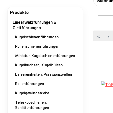
Mehr a
Füh
Produkte
Führun
Linearwälzführungen &
ermögli
Gleitführungen
Kugelschienenführungen
Die ei
Rollenz
Rollenschienenführungen
Miniatur-Kugelschienenführungen
Kugelbuchsen, Kugelhülsen
Lineareinheiten, Präzisionswellen
Rollenführungen
Kugelgewindetriebe
Teleskopschienen,
Schlittenführungen