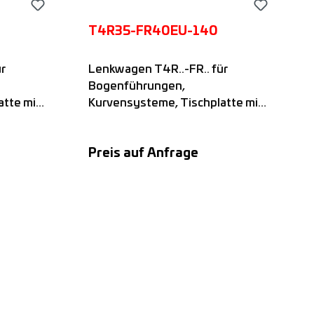
T4R35-FR40EU-140
r
Lenkwagen T4R..-FR.. für
Bogenführungen,
tte mit
Kurvensysteme, Tischplatte mit
.-EU-
vier kugelgelagerten FR..-EU-
Rollen mit festem
Preis auf Anfrage
auf
Rollenabstand, passend auf
en,
FSR..M-Führungsschienen,
Nadella
rn
Angebot anfordern