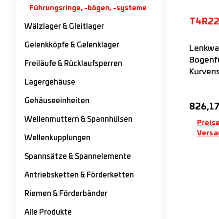
Führungsringe, -bögen, -systeme
T4R22
Wälzlager & Gleitlager
Gelenkköpfe & Gelenklager
Lenkwag
Bogenf
Freiläufe & Rücklaufsperren
Kurvens
Lagergehäuse
vier ku
Rollen 
Gehäuseeinheiten
Regulär
826,17
Rollena
FSR..M
Wellenmuttern & Spannhülsen
Preise
Nadella
Versa
Wellenkupplungen
Spannsätze & Spannelemente
Antriebsketten & Förderketten
Riemen & Förderbänder
Alle Produkte