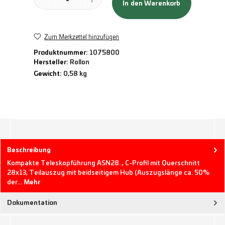
In den Warenkorb
Zum Merkzettel hinzufügen
Produktnummer:
1075800
Hersteller:
Rollon
Gewicht:
0,58 kg
Beschreibung
Kompakte Teleskopführung ASN28.., C-Profil mit Querschnitt
28x13, Teilauszug mit beidseitigem Hub (Auszugslänge ca. 50%
der…
Mehr
Dokumentation