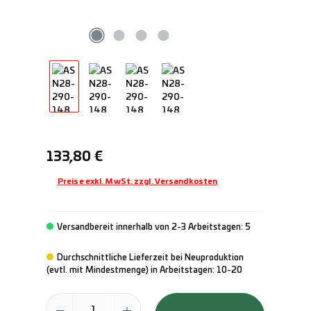
Regulärer Preis:
133,80 €
Preise exkl. MwSt. zzgl. Versandkosten
Versandbereit innerhalb von 2-3 Arbeitstagen: 5
Durchschnittliche Lieferzeit bei Neuproduktion
(evtl. mit Mindestmenge) in Arbeitstagen: 10-20
Produkt Anzahl: Gib den gewünschten Wert ein oder benutze die Schal