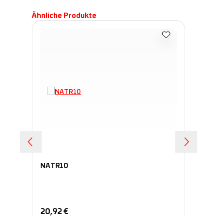
Produktgalerie überspringen
Ähnliche Produkte
NATR10
NA
Regulärer Preis:
Re
20,92 €
23