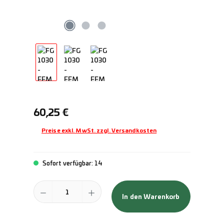
Regulärer Preis:
60,25 €
Preise exkl. MwSt. zzgl. Versandkosten
Sofort verfügbar: 14
Produkt Anzahl: Gib den gewünschten Wert ein oder benutze die Schal
In den Warenkorb