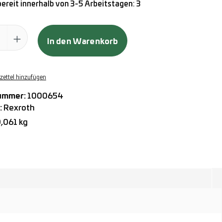
ereit innerhalb von 3-5 Arbeitstagen: 3
ahl: Gib den gewünschten Wert ein oder benutze die Schaltflächen
In den Warenkorb
ettel hinzufügen
ummer:
1000654
:
Rexroth
,061 kg