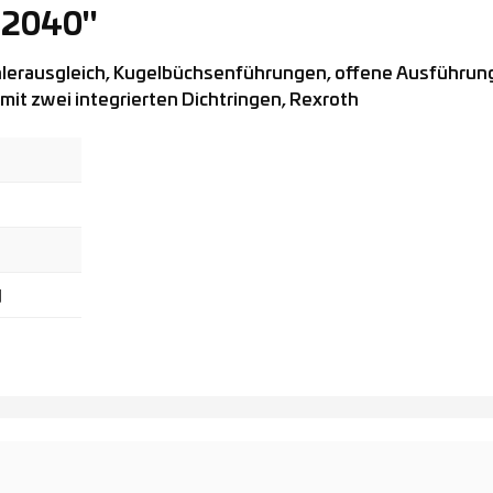
22040"
erausgleich, Kugelbüchsenführungen, offene Ausführun
 mit zwei integrierten Dichtringen, Rexroth
d