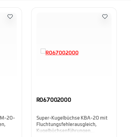
R067002000
R
BM-20-
Super-Kugelbüchse KBA-20 mit
Su
en,
Fluchtungsfehlerausgleich,
oh
Kugelbüchsenführungen,
Ku
ülse
geschlossene Ausführung,
ge