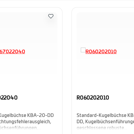
022040
R060202010
Kugelbüchse KBA-20-DD
Standard-Kugelbüchse K
chtungsfehlerausgleich,
DD, Kugelbüchsenführung
üchsenführungen,
geschlossene robuste
ossene Ausführung,
Ganzmetallausführung, H