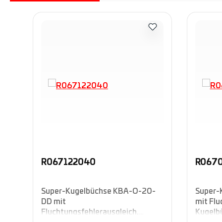
Produktgalerie überspringen
R067122040
R067
Super-Kugelbüchse KBA-O-20-
Super-
DD mit
mit Flu
Fluchtungsfehlerausgleich,
Kugelb
Kugelbüchsenführungen, offene
geschl