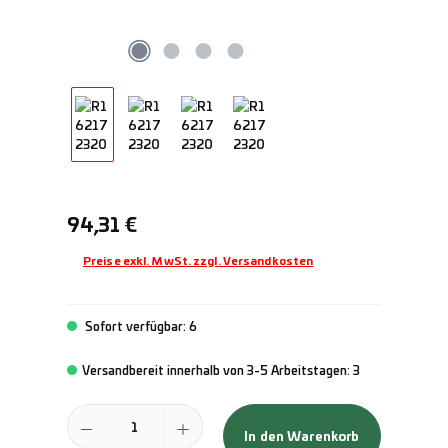
Regulärer Preis:
94,31 €
Preise exkl. MwSt. zzgl. Versandkosten
Sofort verfügbar: 6
Versandbereit innerhalb von 3-5 Arbeitstagen: 3
Produkt Anzahl: Gib den gewünschten Wert ein oder benutze die Schal
In den Warenkorb