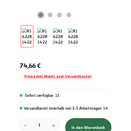
Regulärer Preis:
74,66 €
Preise exkl. MwSt. zzgl. Versandkosten
Sofort verfügbar: 11
Versandbereit innerhalb von 3-5 Arbeitstagen: 14
Produkt Anzahl: Gib den gewünschten Wert ein oder benutze die Schal
In den Warenkorb