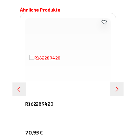
Produktgalerie überspringen
Ähnliche Produkte
R162289420
R1
Regulärer Preis:
Re
70,93 €
70