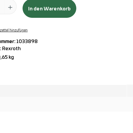
ahl: Gib den gewünschten Wert ein oder benutze die Schaltflächen
In den Warenkorb
ettel hinzufügen
ummer:
1033898
:
Rexroth
,65 kg