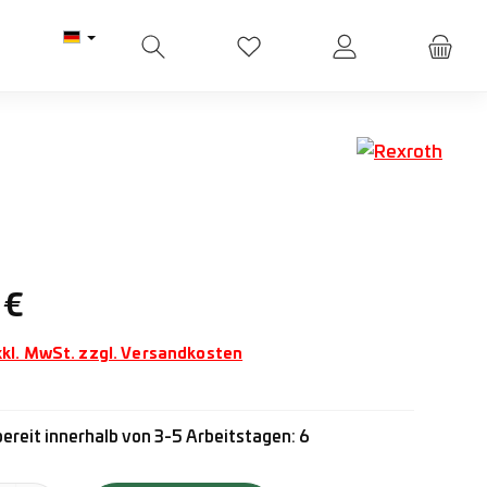
Du hast 0 Produkte auf dem M
Preis:
 €
xkl. MwSt. zzgl. Versandkosten
ereit innerhalb von 3-5 Arbeitstagen: 6