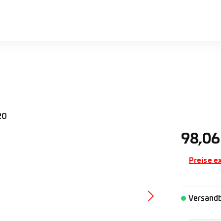
Regulärer 
98,06
Preise e
Versandb