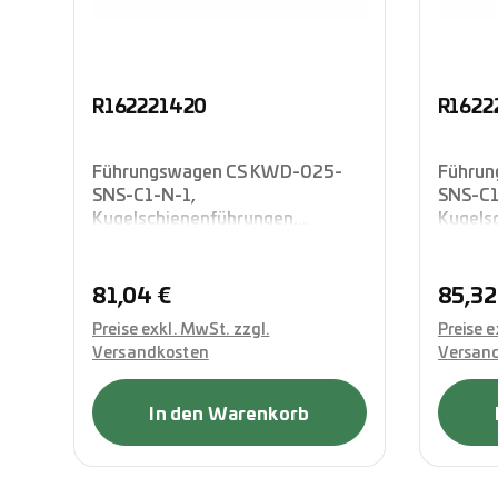
R162221420
R1622
Führungswagen CS KWD-025-
Führun
SNS-C1-N-1,
SNS-C1
Kugelschienenführungen,
Kugels
Blockausführung in
Blockau
Standardlänge, vierreihig in O-
Standar
Anordnung, mit integrierten
Anordnu
Regulärer Preis:
Regulä
81,04 €
85,32
Komplettabdichtung, Rexroth
Komple
Preise exkl. MwSt. zzgl.
Preise e
Versandkosten
Versan
In den Warenkorb