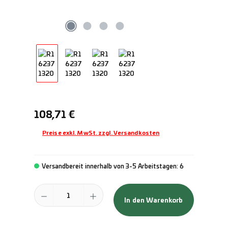
Regulärer Preis:
108,71 €
Preise exkl. MwSt. zzgl. Versandkosten
Versandbereit innerhalb von 3-5 Arbeitstagen: 6
Produkt Anzahl: Gib den gewünschten Wert ein oder benutze die Schal
In den Warenkorb