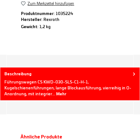
Zum Merkzettel hinzufügen
Produktnummer:
1035224
Hersteller:
Rexroth
Gewicht:
1,2 kg
Beschreibung
Führungswagen CS KWD-030-SLS-C1-H-1,
Kugelschienenführungen, lange Blockausführung, vierreihig in O-
Anordnung, mit integrier…
Mehr
Produktgalerie überspringen
Ähnliche Produkte