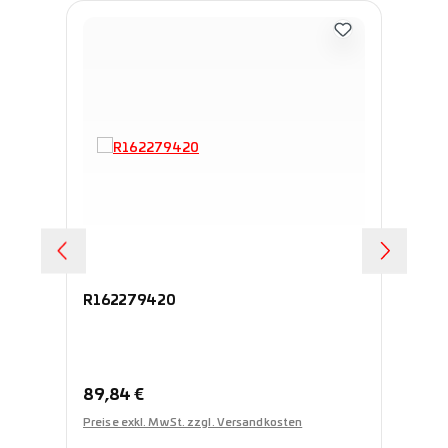
R162279420
R1
Regulärer Preis:
Re
89,84 €
89
Preise exkl. MwSt. zzgl. Versandkosten
Pre