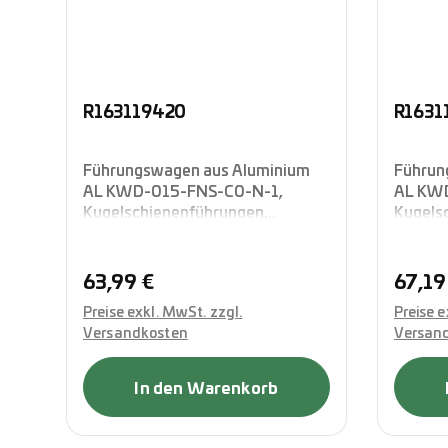
R163119420
R1631
Führungswagen aus Aluminium
Führun
AL KWD-015-FNS-C0-N-1,
AL KW
Kugelschienenführungen,
Kugels
Flanschausführung in
Flansch
Standardhöhe, vierreihig in O-
Standar
Anordnung, mit integrierten
Anordnu
Regulärer Preis:
Regulä
63,99 €
67,19
Komplettabdichtung, Rexroth
Komple
Preise exkl. MwSt. zzgl.
Preise e
Versandkosten
Versan
In den Warenkorb