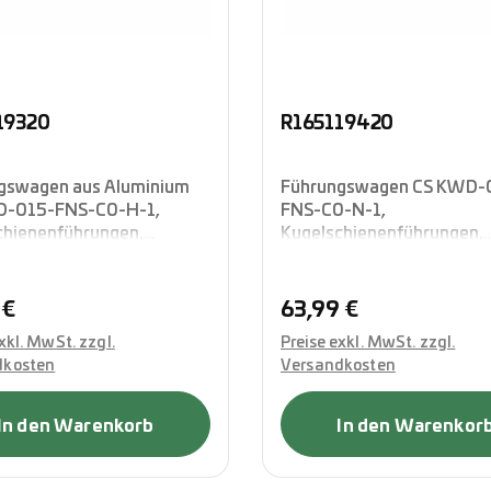
19320
R165119420
gswagen aus Aluminium
Führungswagen CS KWD-
D-015-FNS-C0-H-1,
FNS-C0-N-1,
chienenführungen,
Kugelschienenführungen,
ausführung in
Flanschausführung in
dhöhe, vierreihig in O-
Standardlänge, vierreihig 
ng, mit integrierten
Anordnung, mit integriert
rer Preis:
Regulärer Preis:
 €
63,99 €
ttabdichtung, Rexroth
Komplettabdichtung, Rexr
xkl. MwSt. zzgl.
Preise exkl. MwSt. zzgl.
dkosten
Versandkosten
In den Warenkorb
In den Warenkor