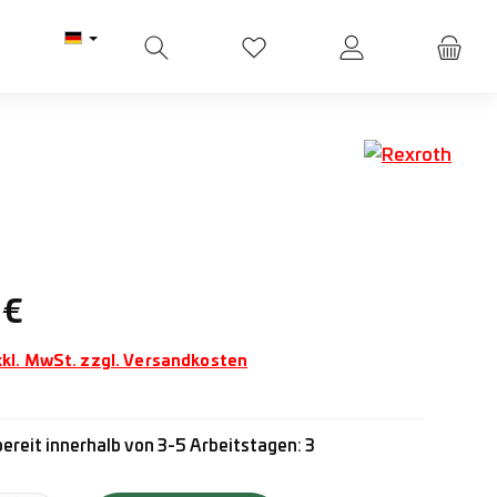
Du hast 0 Produkte auf dem M
Preis:
 €
xkl. MwSt. zzgl. Versandkosten
ereit innerhalb von 3-5 Arbeitstagen: 3