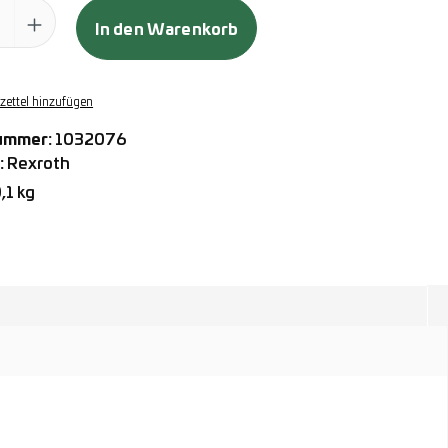
ahl: Gib den gewünschten Wert ein oder benutze die Schaltflächen
In den Warenkorb
ettel hinzufügen
ummer:
1032076
:
Rexroth
,1 kg