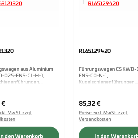
21320
R165129420
gswagen aus Aluminium
Führungswagen CS KWD-
-025-FNS-C1-H-1,
FNS-C0-N-1,
chienenführungen,
Kugelschienenführungen,
ausführung in
Flanschausführung in
dhöhe, vierreihig in O-
Standardlänge, vierreihig 
ng, mit integrierten
Anordnung, mit integriert
rer Preis:
Regulärer Preis:
 €
85,32 €
ttabdichtung, Rexroth
Komplettabdichtung, Rexr
xkl. MwSt. zzgl.
Preise exkl. MwSt. zzgl.
dkosten
Versandkosten
In den Warenkorb
In den Warenkor