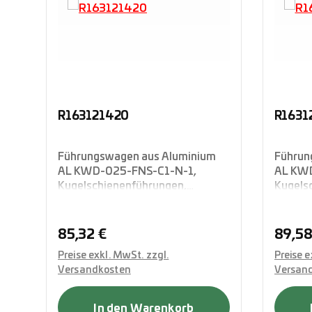
R163121420
R1631
Führungswagen aus Aluminium
Führun
AL KWD-025-FNS-C1-N-1,
AL KWD
Kugelschienenführungen,
Kugels
Flanschausführung in
Flansch
Standardhöhe, vierreihig in O-
Standar
Anordnung, mit integrierten
Anordnu
Regulärer Preis:
Regulä
85,32 €
89,58
Komplettabdichtung, Rexroth
Komple
Preise exkl. MwSt. zzgl.
Preise e
Versandkosten
Versan
In den Warenkorb