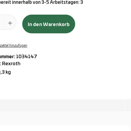
ereit innerhalb von 3-5 Arbeitstagen: 3
ahl: Gib den gewünschten Wert ein oder benutze die Schaltflächen
In den Warenkorb
ettel hinzufügen
ummer:
1034147
:
Rexroth
,3 kg