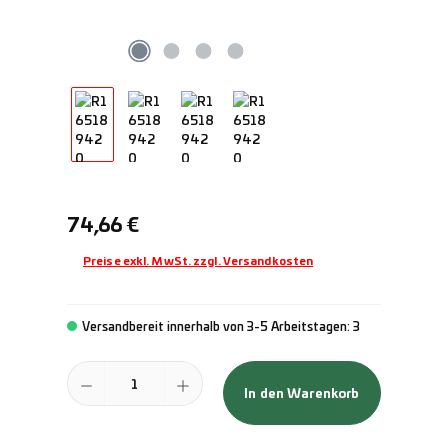
Regulärer Preis:
74,66 €
Preise exkl. MwSt. zzgl. Versandkosten
Versandbereit innerhalb von 3-5 Arbeitstagen: 3
Produkt Anzahl: Gib den gewünschten Wert ein oder benutze die Schal
In den Warenkorb