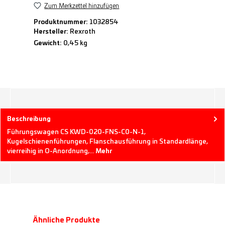
Zum Merkzettel hinzufügen
Produktnummer:
1032854
Hersteller:
Rexroth
Gewicht:
0,45 kg
Beschreibung
Führungswagen CS KWD-020-FNS-C0-N-1,
Kugelschienenführungen, Flanschausführung in Standardlänge,
vierreihig in O-Anordnung,…
Mehr
Produktgalerie überspringen
Ähnliche Produkte