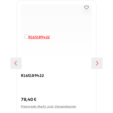
R165189422
R1
Regulärer Preis:
Re
78,40 €
74
Preise exkl. MwSt. zzgl. Versandkosten
Pre