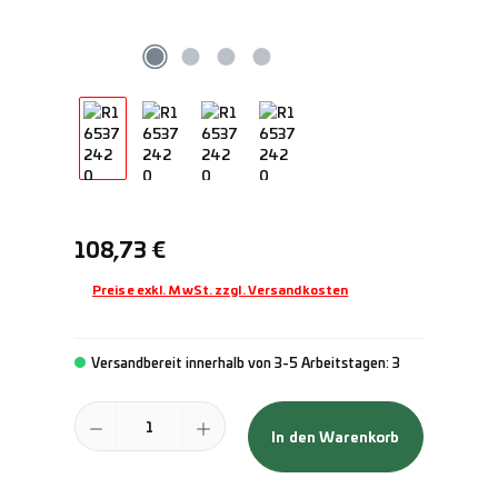
Regulärer Preis:
108,73 €
Preise exkl. MwSt. zzgl. Versandkosten
Versandbereit innerhalb von 3-5 Arbeitstagen: 3
Produkt Anzahl: Gib den gewünschten Wert ein oder benutze die Schal
In den Warenkorb