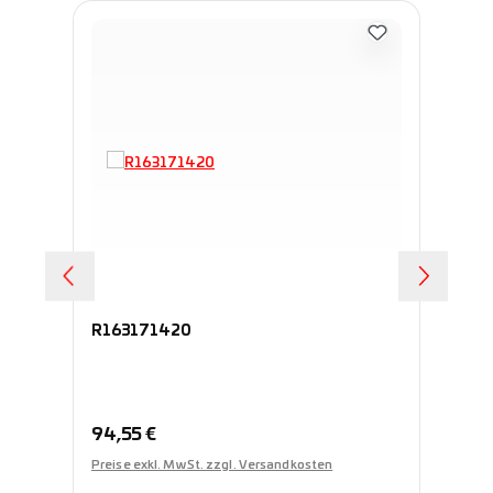
R163171420
R1
Regulärer Preis:
Re
94,55 €
99
Preise exkl. MwSt. zzgl. Versandkosten
Pre