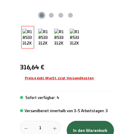
Regulärer Preis:
316,64 €
Preise exkl. MwSt. zzgl. Versandkosten
Sofort verfügbar: 4
Versandbereit innerhalb von 3-5 Arbeitstagen: 3
Produkt Anzahl: Gib den gewünschten Wert ein oder benutze die Schal
In den Warenkorb