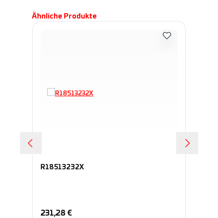
Produktgalerie überspringen
Ähnliche Produkte
R18513232X
R1
Regulärer Preis:
Re
231,28 €
25