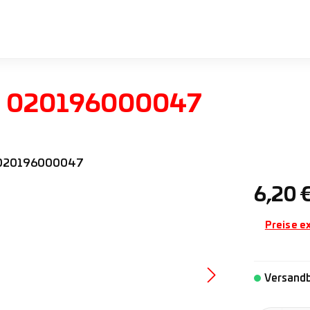
r: 020196000047
Regulärer 
6,20 
Preise e
Versandb