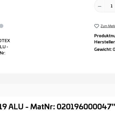
Produkt Anz
Zum Merkz
Produktn
Hersteller
Gewicht:
0
 19 ALU - MatNr: 020196000047"