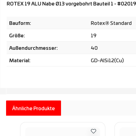
ROTEX 19 ALU Nabe Ø13 vorgebohrt Bauteil 1 - #0201
Bauform:
Rotex® Standard
Größe:
19
Außendurchmesser:
40
Material:
GD-AlSi12(Cu)
Ähnliche Produkte
Produktgalerie überspringen