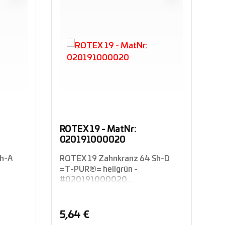
ROTEX 19 - MatNr:
RO
020191000020
0
Sh-A
ROTEX 19 Zahnkranz 64 Sh-D
RO
=T-PUR®= hellgrün -
=T
#020191000020,
#
e
drehelastischne kompakte
dr
Klauenkupplung Rotex®
Kl
Standard, Welle-Welle-
St
Regulärer Preis:
Re
5,64 €
3
Verbindung, KTR
Ve