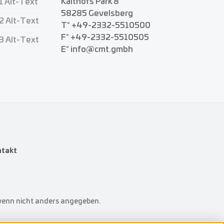
Kalthofs Park 8
58285 Gevelsberg
T° +49-2332-5510500
F° +49-2332-5510505
E° info@cmt.gmbh
ntakt
enn nicht anders angegeben.