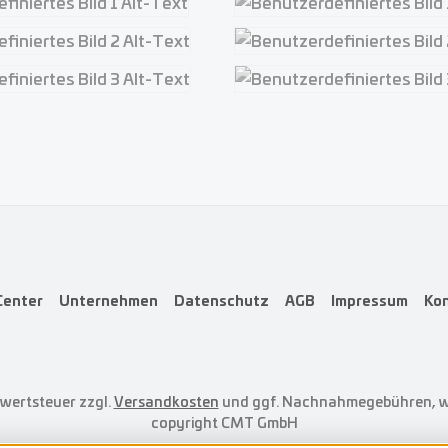
iertes Bild 1
Benutzerdefiniertes Bild 1
iertes Bild 2
Benutzerdefiniertes Bild 2
iertes Bild 3
Benutzerdefiniertes Bild 3
Center
Unternehmen
Datenschutz
AGB
Impressum
Ko
rwertsteuer zzgl.
Versandkosten
und ggf. Nachnahmegebühren, w
copyright CMT GmbH