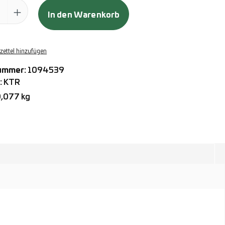
ahl: Gib den gewünschten Wert ein oder benutze die Schaltflächen
In den Warenkorb
ettel hinzufügen
ummer:
1094539
:
KTR
,077 kg