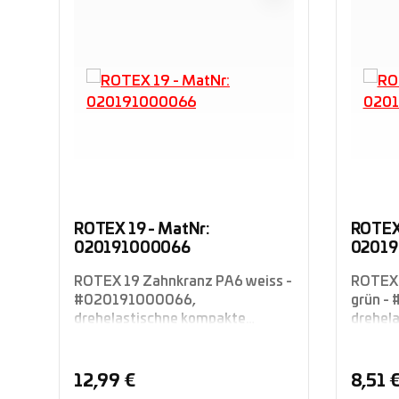
ROTEX 19 - MatNr:
ROTEX 
020191000066
02019
ROTEX 19 Zahnkranz PA6 weiss -
ROTEX 
#020191000066,
grün -
drehelastischne kompakte
drehel
Klauenkupplung Rotex®
Klauen
Standard, Welle-Welle-
Standa
Verbindung, KTR
Verbin
Regulärer Preis:
Regulä
12,99 €
8,51 