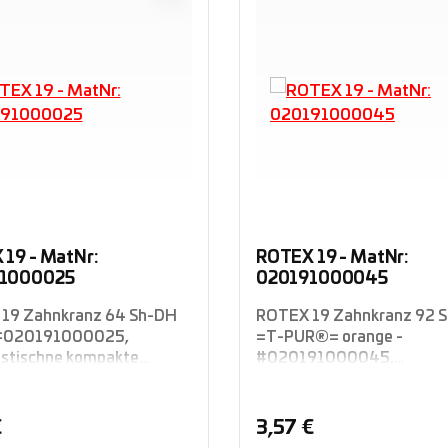
19 - MatNr:
ROTEX 19 - MatNr:
1000025
020191000045
19 Zahnkranz 64 Sh-DH
ROTEX 19 Zahnkranz 92 
 #020191000025,
=T-PUR®= orange -
astischne kompakte
#020191000045,
kupplung Rotex®
drehelastischne kompakt
rd, Welle-Welle-
Klauenkupplung Rotex®
dung, KTR
Standard, Welle-Welle-
rer Preis:
Regulärer Preis:
€
3,57 €
Verbindung, KTR