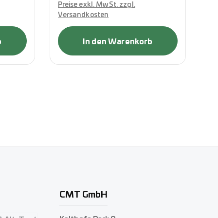
Preise exkl. MwSt. zzgl.
Pr
Versandkosten
Ve
b
In den Warenkorb
CMT GmbH