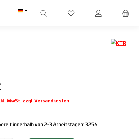
Du hast 0 Produkte auf dem M
Preis:
€
xkl. MwSt. zzgl. Versandkosten
ereit innerhalb von 2-3 Arbeitstagen: 3256