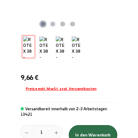
Regulärer Preis:
9,66 €
Preise exkl. MwSt. zzgl. Versandkosten
Versandbereit innerhalb von 2-3 Arbeitstagen:
13421
Produkt Anzahl: Gib den gewünschten Wert ein oder benutze die Schal
In den Warenkorb