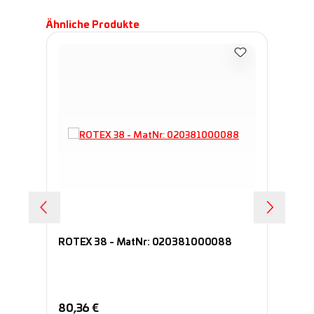
Produktgalerie überspringen
Ähnliche Produkte
ROTEX 38 - MatNr: 020381000088
RO
Regulärer Preis:
Re
80,36 €
16