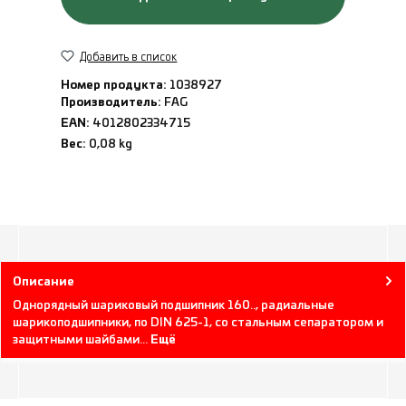
Добавить в список
Номер продукта:
1038927
Производитель:
FAG
EAN:
4012802334715
Вес:
0,08 kg
Описание
Однорядный шариковый подшипник 160.., радиальные
шарикоподшипники, по DIN 625-1, со стальным сепаратором и
защитными шайбами…
Ещё