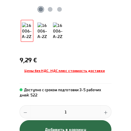
Обычная цена:
9,29 €
Цены без НДС. НДС плюс стоимость доставки
Доступно с сроком подготовки 3-5 рабочих
дней: 522
Количество продукта: введите желаемое количество или исполь
Добавить в корзину