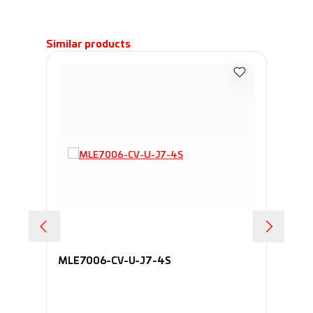
Пропустить галерею продуктов
Similar products
MLE7006-CV-U-J7-4S
70