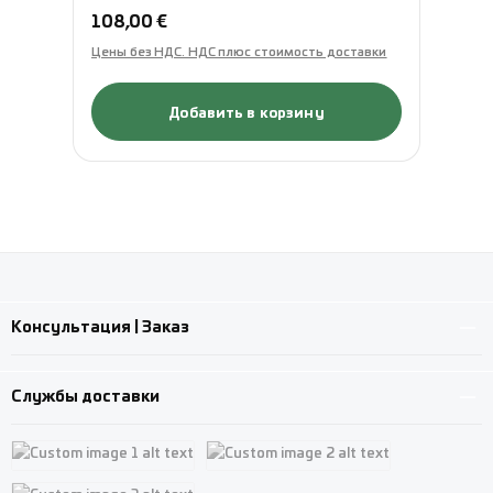
Обычная цена:
Об
108,00 €
77
Цены без НДС. НДС плюс стоимость доставки
Це
Добавить в корзину
Консультация | Заказ
Службы доставки
Custom image 1
Custom image 2