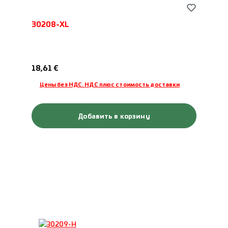
30208-XL
Обычная цена:
18,61 €
Цены без НДС. НДС плюс стоимость доставки
Добавить в корзину