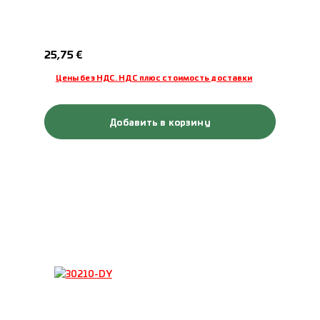
Обычная цена:
25,75 €
Цены без НДС. НДС плюс стоимость доставки
Добавить в корзину