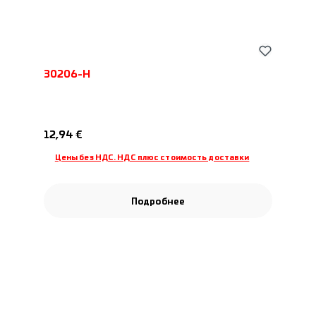
30206-H
Обычная цена:
12,94 €
Цены без НДС. НДС плюс стоимость доставки
Подробнее