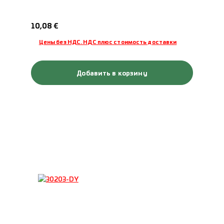
Обычная цена:
10,08 €
Цены без НДС. НДС плюс стоимость доставки
Добавить в корзину