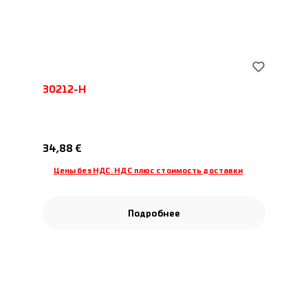
30212-H
Обычная цена:
34,88 €
Цены без НДС. НДС плюс стоимость доставки
Подробнее