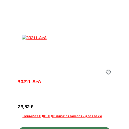
30211-A>A
Обычная цена:
29,32 €
Цены без НДС. НДС плюс стоимость доставки