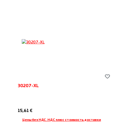
30207-XL
Обычная цена:
15,61 €
Цены без НДС. НДС плюс стоимость доставки