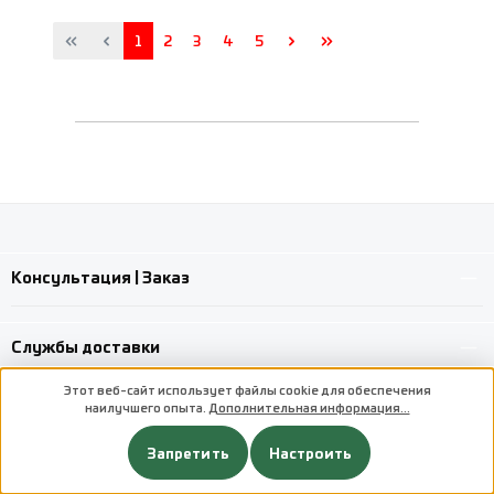
Страница
Страница
Страница
Страница
Страница
1
2
3
4
5
Консультация | Заказ
Службы доставки
Этот веб-сайт использует файлы cookie для обеспечения
наилучшего опыта.
Дополнительная информация...
Custom image 1
Custom image 2
Запретить
Настроить
Custom image 3