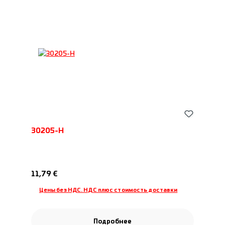
30205-H
Обычная цена:
11,79 €
Цены без НДС. НДС плюс стоимость доставки
Подробнее