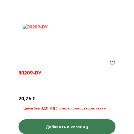
30209-DY
Обычная цена:
20,76 €
Цены без НДС. НДС плюс стоимость доставки
Добавить в корзину