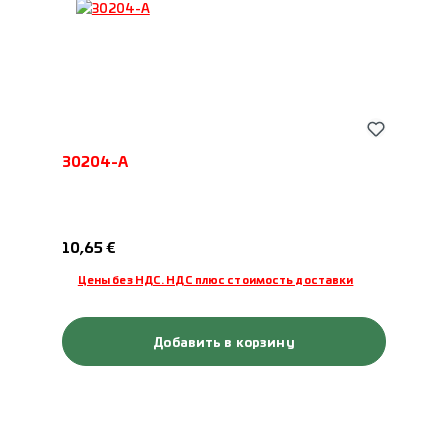
30204-A
Обычная цена:
10,65 €
Цены без НДС. НДС плюс стоимость доставки
Добавить в корзину