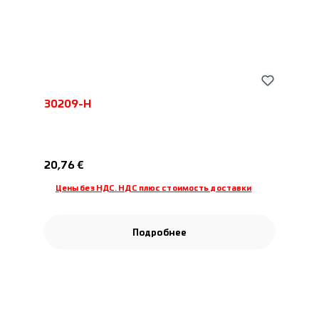
30209-H
Обычная цена:
20,76 €
Цены без НДС. НДС плюс стоимость доставки
Подробнее