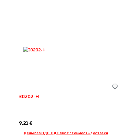
30202-H
Обычная цена:
9,21 €
Цены без НДС. НДС плюс стоимость доставки