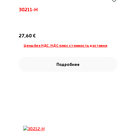
30211-H
Обычная цена:
27,60 €
Цены без НДС. НДС плюс стоимость доставки
Подробнее