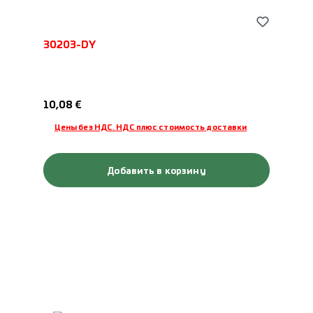
30203-DY
Обычная цена:
10,08 €
Цены без НДС. НДС плюс стоимость доставки
Добавить в корзину