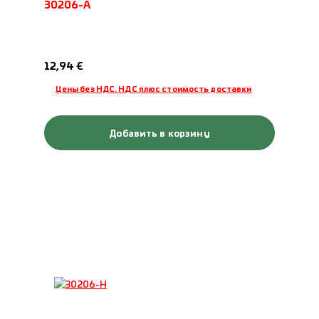
30206-A
Обычная цена:
12,94 €
Цены без НДС. НДС плюс стоимость доставки
Добавить в корзину