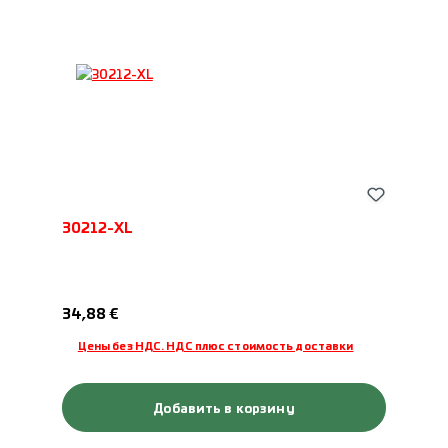
30212-XL
Обычная цена:
34,88 €
Цены без НДС. НДС плюс стоимость доставки
Добавить в корзину