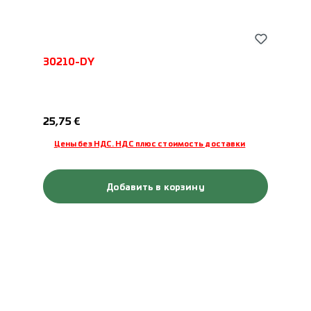
30210-DY
Обычная цена:
25,75 €
Цены без НДС. НДС плюс стоимость доставки
Добавить в корзину