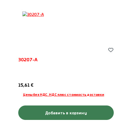
30207-A
Обычная цена:
15,61 €
Цены без НДС. НДС плюс стоимость доставки
Добавить в корзину