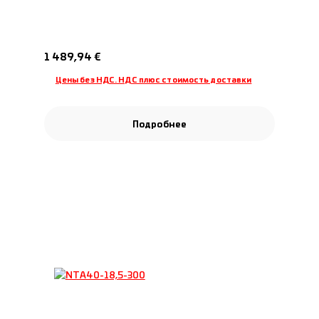
Обычная цена:
1 489,94 €
Цены без НДС. НДС плюс стоимость доставки
Подробнее