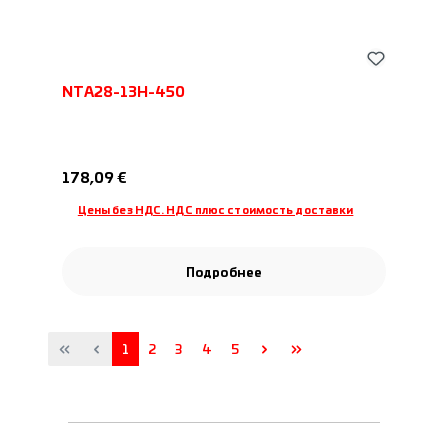
NTA28-13H-450
Обычная цена:
178,09 €
Цены без НДС. НДС плюс стоимость доставки
Подробнее
Страница
Страница
Страница
Страница
Страница
1
2
3
4
5