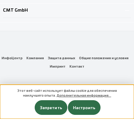
CMT GmbH
ИнфоЦентр
Компания
Защита данных
Общие положения и условия
Импринт
Контакт
Этот веб-сайт использует файлы cookie для обеспечения
Все цены не включают НДС плюс стоимость доставки
и возможные расходы
наилучшего опыта.
Дополнительная информация...
на доставку, если не указано иное.
copyright CMT GmbH
Запретить
Настроить