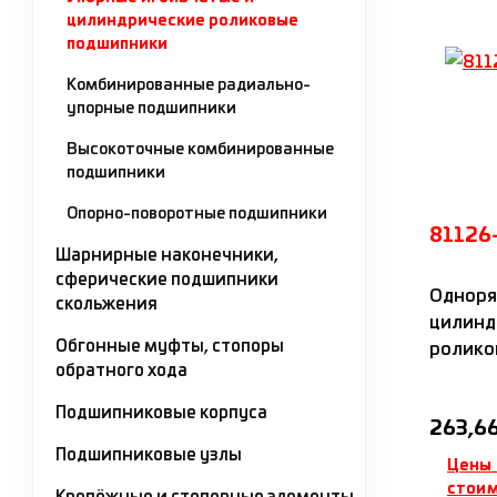
цилиндрические роликовые
подшипники
Комбинированные радиально-
упорные подшипники
Высокоточные комбинированные
подшипники
Опорно-поворотные подшипники
81126
Шарнирные наконечники,
сферические подшипники
Одноря
скольжения
цилинд
Обгонные муфты, стопоры
роликоп
обратного хода
с поли
IDC
Подшипниковые корпуса
Обычна
263,66
Подшипниковые узлы
Цены 
стоим
Крепёжные и стопорные элементы