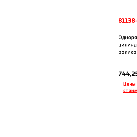
81138
Одноря
цилинд
роликоп
с лату
Обычна
744,2
Цены 
стоим
Д