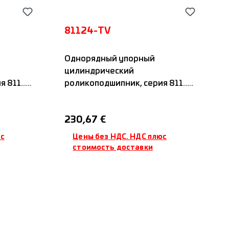
81124-TV
Однорядный упорный
цилиндрический
811...,
роликоподшипник, серия 811...,
тором,
с полиамидным сепаратором,
IDC
Обычная цена:
230,67 €
юс
Цены без НДС. НДС плюс
стоимость доставки
ину
Добавить в корзину