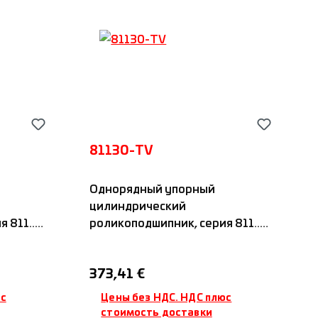
81130-TV
Однорядный упорный
цилиндрический
811...,
роликоподшипник, серия 811...,
тором,
с полиамидным сепаратором,
IDC
Обычная цена:
373,41 €
юс
Цены без НДС. НДС плюс
стоимость доставки