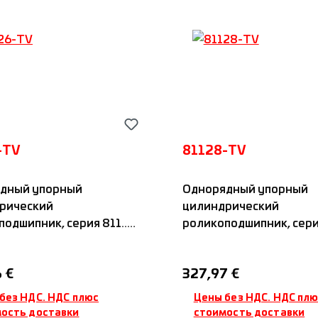
-TV
81128-TV
дный упорный
Однорядный упорный
рический
цилиндрический
одшипник, серия 811...,
роликоподшипник, серия 
амидным сепаратором,
с полиамидным сепара
IDC
я цена:
Обычная цена:
 €
327,97 €
без НДС. НДС плюс
Цены без НДС. НДС пл
ость доставки
стоимость доставки