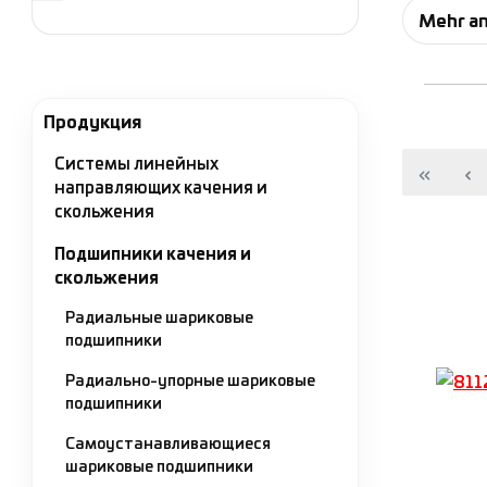
функци
Mehr a
специ
После 
Продукция
образо
прессо
Системы линейных
направляющих качения и
скольжения
Подшипники качения и
скольжения
Радиальные шариковые
подшипники
Радиально-упорные шариковые
подшипники
Самоустанавливающиеся
шариковые подшипники