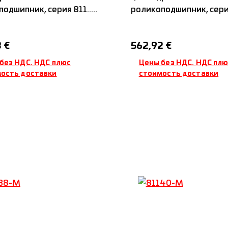
одшипник, серия 811...,
роликоподшипник, серия 
амидным сепаратором,
с латунным сепараторо
я цена:
Обычная цена:
 €
562,92 €
без НДС. НДС плюс
Цены без НДС. НДС пл
ость доставки
стоимость доставки
обавить в корзину
Добавить в корз