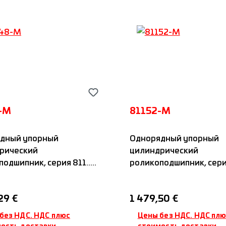
-M
81152-M
дный упорный
Однорядный упорный
рический
цилиндрический
одшипник, серия 811...,
роликоподшипник, серия 
нным сепаратором, IDC
с латунным сепараторо
я цена:
Обычная цена:
29 €
1 479,50 €
без НДС. НДС плюс
Цены без НДС. НДС пл
ость доставки
стоимость доставки