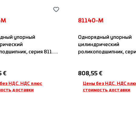
-M
81140-M
дный упорный
Однорядный упорный
рический
цилиндрический
одшипник, серия 811...,
роликоподшипник, серия 
нным сепаратором, IDC
с латунным сепараторо
я цена:
Обычная цена:
5 €
808,55 €
без НДС. НДС плюс
Цены без НДС. НДС пл
ость доставки
стоимость доставки
обавить в корзину
Добавить в корз