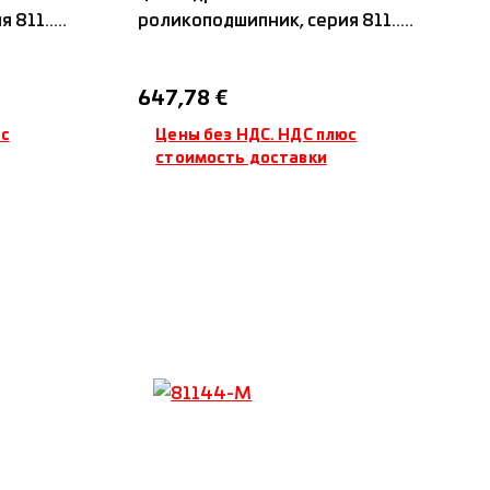
811...,
роликоподшипник, серия 811...,
м, IDC
с латунным сепаратором, IDC
Обычная цена:
647,78 €
юс
Цены без НДС. НДС плюс
стоимость доставки
ину
Добавить в корзину