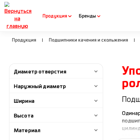
рейти к основному содержанию
Перейти к поиску
Перейти к основной навигации
Продукция
Бренды
Продукция
Подшипники качения и скольжения
|
|
Уп
Диаметр отверстия
ро
Наружный диаметр
Подш
Ширина
Одинар
Высота
подшип
цилинд
Материал
превос