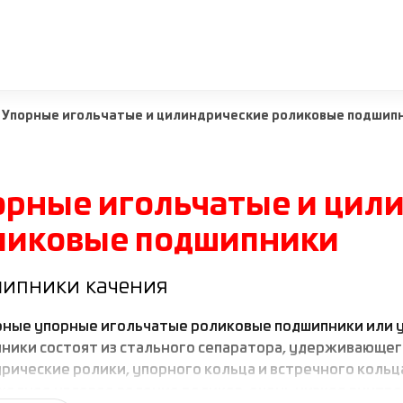
Упорные игольчатые и цилиндрические роликовые подшип
орные игольчатые и цил
ликовые подшипники
ипники качения
ные упорные игольчатые роликовые подшипники или 
ники состоят из стального сепаратора, удерживающег
рические ролики, упорного кольца и встречного коль
ходное угловое ведение роликов, очень низкое внутр