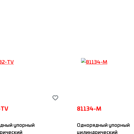
обавить в корзину
Добавить в корз
-TV
81134-M
дный упорный
Однорядный упорный
рический
цилиндрический