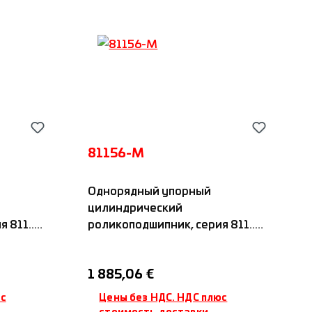
81156-M
Однорядный упорный
цилиндрический
811...,
роликоподшипник, серия 811...,
м, IDC
с латунным сепаратором, IDC
Обычная цена:
1 885,06 €
юс
Цены без НДС. НДС плюс
стоимость доставки