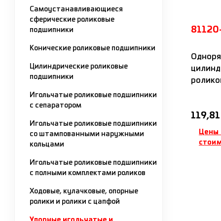
Самоустанавливающиеся
сферические роликовые
81120
подшипники
Конические роликовые подшипники
Одноря
Цилиндрические роликовые
цилинд
подшипники
роликоп
с поли
Игольчатые роликовые подшипники
IDC
с сепаратором
Обычна
119,81
Игольчатые роликовые подшипники
Цены 
со штампованными наружными
стоим
кольцами
Игольчатые роликовые подшипники
Д
с полными комплектами роликов
Ходовые, кулачковые, опорные
ролики и ролики с цапфой
Упорные игольчатые и