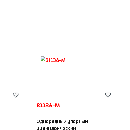
ину
Добавить в корзину
81136-M
Однорядный упорный
цилиндрический