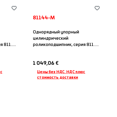
81144-M
Однорядный упорный
цилиндрический
811...,
роликоподшипник, серия 811...,
м, IDC
с латунным сепаратором, IDC
Обычная цена:
1 049,06 €
юс
Цены без НДС. НДС плюс
стоимость доставки
ину
Добавить в корзину