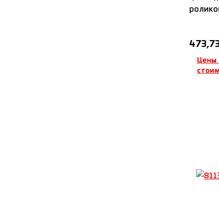
роликоп
с поли
IDC
Обычна
473,73
Цены 
стоим
Д