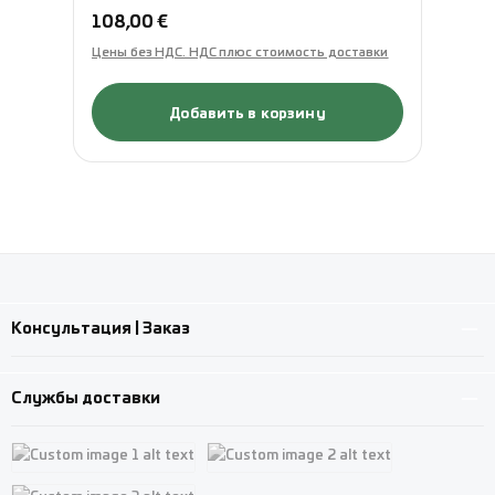
Обычная цена:
Об
108,00 €
77
Цены без НДС. НДС плюс стоимость доставки
Це
Добавить в корзину
Консультация | Заказ
Службы доставки
Custom image 1
Custom image 2