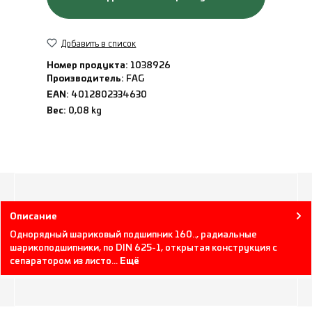
Добавить в список
Номер продукта:
1038926
Производитель:
FAG
EAN:
4012802334630
Вес:
0,08 kg
Описание
Однорядный шариковый подшипник 160.., радиальные
шарикоподшипники, по DIN 625-1, открытая конструкция с
сепаратором из листо…
Ещё