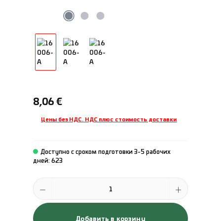
Обычная цена:
8,06 €
Цены без НДС. НДС плюс стоимость доставки
Доступно с сроком подготовки 3-5 рабочих
дней: 623
Количество продукта: введите желаемое количество или исполь
Добавить в корзину