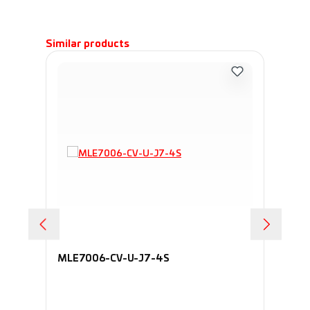
Пропустить галерею продуктов
Similar products
MLE7006-CV-U-J7-4S
70