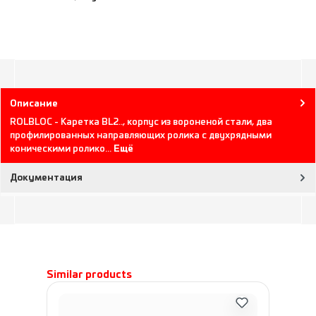
Описание
ROLBLOC - Каретка BL2.., корпус из вороненой стали, два
профилированных направляющих ролика с двухрядными
коническими ролико…
Ещё
Документация
Пропустить галерею продуктов
Similar products