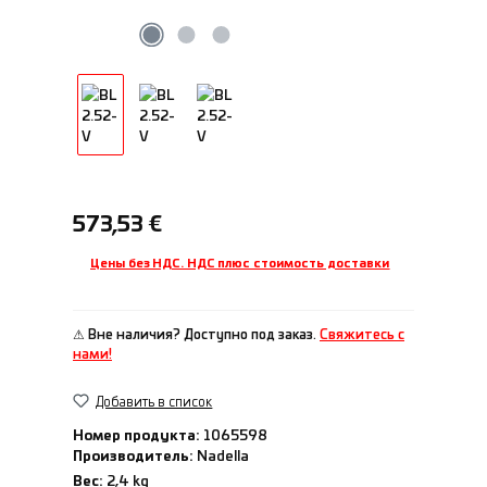
Обычная цена:
573,53 €
Цены без НДС. НДС плюс стоимость доставки
⚠ Вне наличия? Доступно под заказ.
Свяжитесь с
нами!
Добавить в список
Номер продукта:
1065598
Производитель:
Nadella
Вес:
2,4 kg