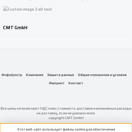
Custom image 1
Custom image 2
Custom image 3
CMT GmbH
ИнфоЦентр
Компания
Защита данных
Общие положения и условия
Импринт
Контакт
Все цены не включают НДС плюс стоимость доставки
и возможные расходы
на доставку, если не указано иное.
copyright CMT GmbH
Этот веб-сайт использует файлы cookie для обеспечения