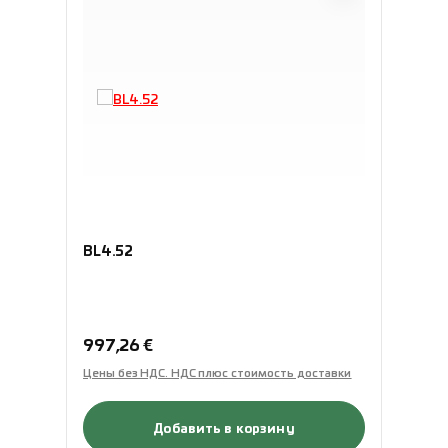
BL4.52
Обычная цена:
997,26 €
Цены без НДС. НДС плюс стоимость доставки
Добавить в корзину