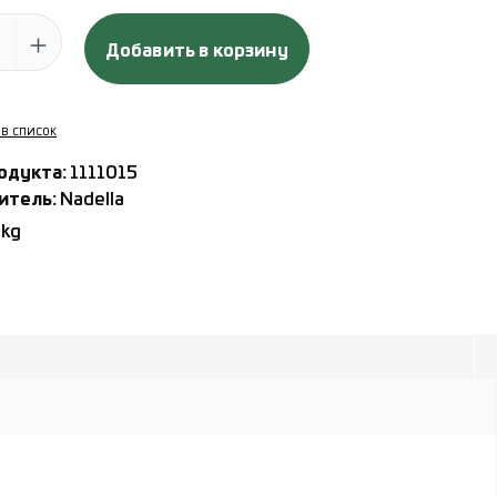
 продукта: введите желаемое количество или используйте кн
Добавить в корзину
 в список
одукта:
1111015
итель:
Nadella
 kg