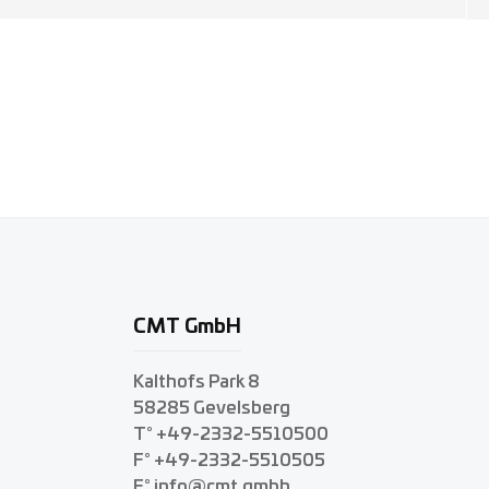
CMT GmbH
Kalthofs Park 8
58285 Gevelsberg
T° +49-2332-5510500
F° +49-2332-5510505
E° info@cmt.gmbh