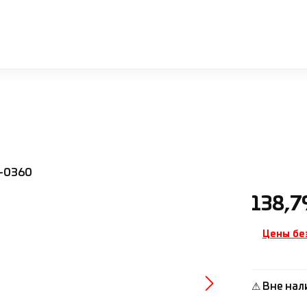
Обычная ц
138,7
Цены бе
⚠ Вне нал