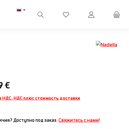
У вас есть товары из списк
ена:
9 €
з НДС. НДС плюс стоимость доставки
ичия? Доступно под заказ.
Свяжитесь с нами!