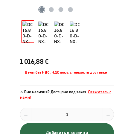
Обычная цена:
1 016,88 €
Цены без НДС. НДС плюс стоимость доставки
⚠ Вне наличия? Доступно под заказ.
Свяжитесь с
нами!
Количество продукта: введите желаемое количество или исполь
Добавить в корзину