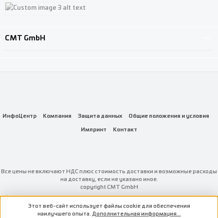
Custom image 1
Custom image 2
Custom image 3
CMT GmbH
ИнфоЦентр
Компания
Защита данных
Общие положения и условия
Импринт
Контакт
Все цены не включают НДС плюс стоимость доставки
и возможные расходы
на доставку, если не указано иное.
copyright CMT GmbH
Этот веб-сайт использует файлы cookie для обеспечения
наилучшего опыта.
Дополнительная информация...