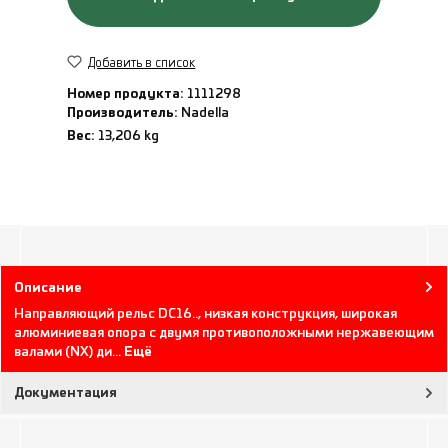
Добавить в список
Номер продукта:
1111298
Производитель:
Nadella
Вес:
13,206 kg
Описание
Направляющий рельс DC16.., низкая конструкция, широкая
алюминиевая опора с двумя противоположными нержавеющим
валами (NX) ди…
Ещё
Документация