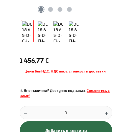
Обычная цена:
1 456,77 €
Цены без НДС. НДС плюс стоимость доставки
⚠ Вне наличия? Доступно под заказ.
Свяжитесь с
нами!
Количество продукта: введите желаемое количество или исполь
Добавить в корзину