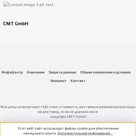
Custom image 1
Custom image 2
Custom image 3
CMT GmbH
ИнфоЦентр
Компания
Защита данных
Общие положения и условия
Импринт
Контакт
Все цены не включают НДС плюс стоимость доставки
и возможные расходы
на доставку, если не указано иное.
copyright CMT GmbH
Этот веб-сайт использует файлы cookie для обеспечения
наилучшего опыта.
Дополнительная информация...