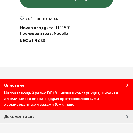
Добавить в список
Номер продукта:
1111501
Производитель:
Nadella
Вес:
21,42 kg
Описание
Направляющий рельс DC18.., низкая конструкция, широкая
алюминиевая опора с двумя противоположными
хромированными валами (CH)…
Ещё
Документация