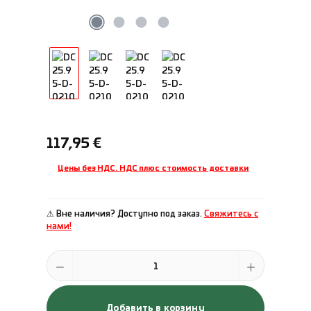
Обычная цена:
117,95 €
Цены без НДС. НДС плюс стоимость доставки
⚠ Вне наличия? Доступно под заказ.
Свяжитесь с
нами!
Количество продукта: введите желаемое количество или исполь
Добавить в корзину