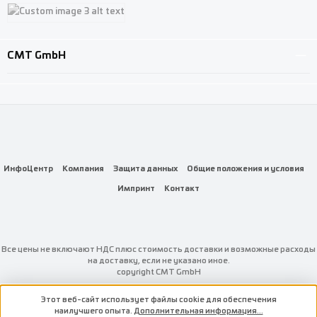
Custom image 1
Custom image 2
Custom image 3
CMT GmbH
ИнфоЦентр
Компания
Защита данных
Общие положения и условия
Импринт
Контакт
Все цены не включают НДС плюс стоимость доставки
и возможные расходы
на доставку, если не указано иное.
copyright CMT GmbH
Этот веб-сайт использует файлы cookie для обеспечения
наилучшего опыта.
Дополнительная информация...