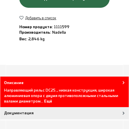
Добавить в список
Номер продукта:
1111599
Производитель:
Nadella
Вес:
2,846 kg
Описание
Направляющий рельс DC25.., низкая конструкция, широкая
алюминиевая опора с двумя противоположными стальными
валами диаметром…
Ещё
Документация