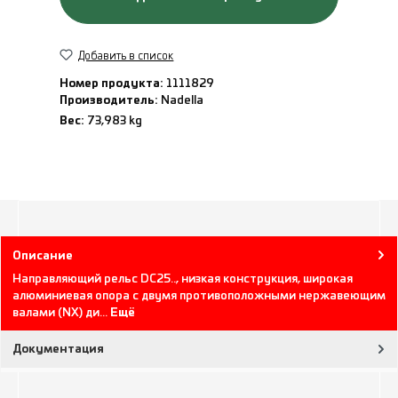
Добавить в список
Номер продукта:
1111829
Производитель:
Nadella
Вес:
73,983 kg
Описание
Направляющий рельс DC25.., низкая конструкция, широкая
алюминиевая опора с двумя противоположными нержавеющим
валами (NX) ди…
Ещё
Документация