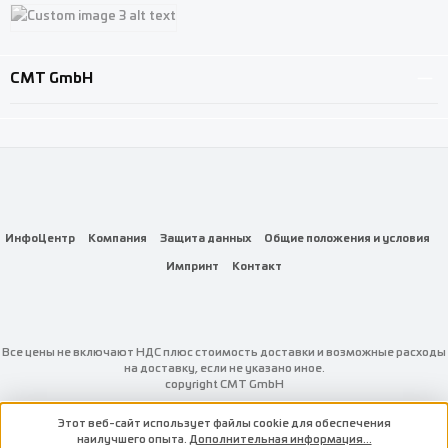
Custom image 1
Custom image 2
Custom image 3
CMT GmbH
ИнфоЦентр
Компания
Защита данных
Общие положения и условия
Импринт
Контакт
Все цены не включают НДС плюс стоимость доставки
и возможные расходы
на доставку, если не указано иное.
copyright CMT GmbH
Этот веб-сайт использует файлы cookie для обеспечения
наилучшего опыта.
Дополнительная информация...