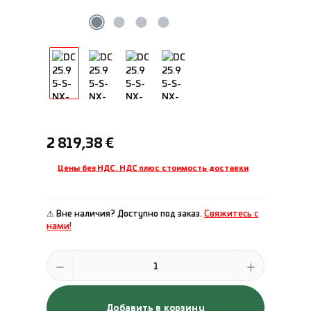
Обычная цена:
2 819,38 €
Цены без НДС. НДС плюс стоимость доставки
⚠ Вне наличия? Доступно под заказ.
Свяжитесь с
нами!
Количество продукта: введите желаемое количество или исполь
Добавить в корзину