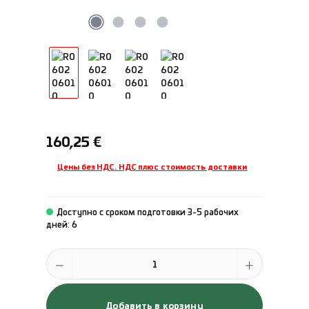
Обычная цена:
160,25 €
Цены без НДС. НДС плюс стоимость доставки
Доступно с сроком подготовки 3-5 рабочих
дней: 6
Количество продукта: введите желаемое количество или исполь
Добавить в корзину