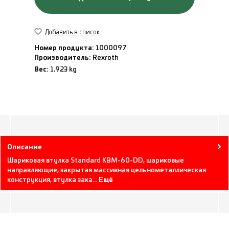
Добавить в список
Номер продукта:
1000097
Производитель:
Rexroth
Вес:
1,923 kg
Описание
Шариковая втулка Standard KBM-60-DD, шариковые
направляющие, закрытая массивная цельнометаллическая
конструкция, втулка зака…
Ещё