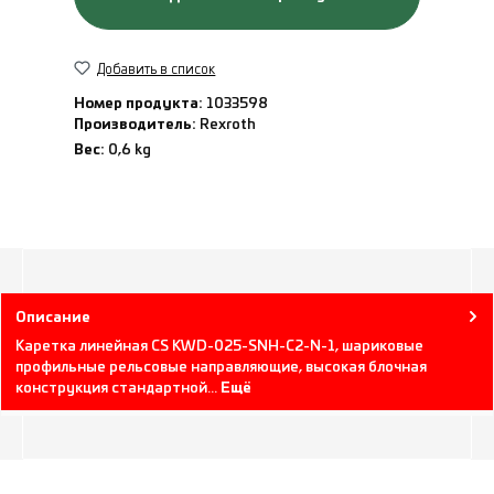
Добавить в список
Номер продукта:
1033598
Производитель:
Rexroth
Вес:
0,6 kg
Описание
Каретка линейная CS KWD-025-SNH-C2-N-1, шариковые
профильные рельсовые направляющие, высокая блочная
конструкция стандартной…
Ещё