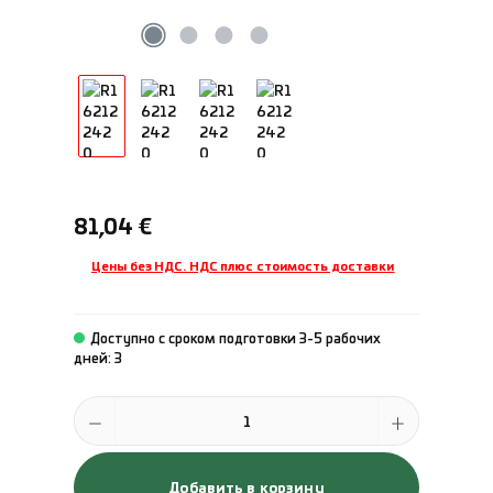
Обычная цена:
81,04 €
Цены без НДС. НДС плюс стоимость доставки
Доступно с сроком подготовки 3-5 рабочих
дней: 3
Количество продукта: введите желаемое количество или исполь
Добавить в корзину