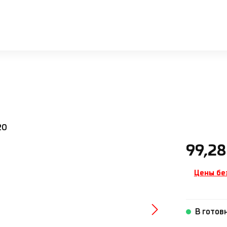
Обычная ц
99,28
Цены бе
В готов