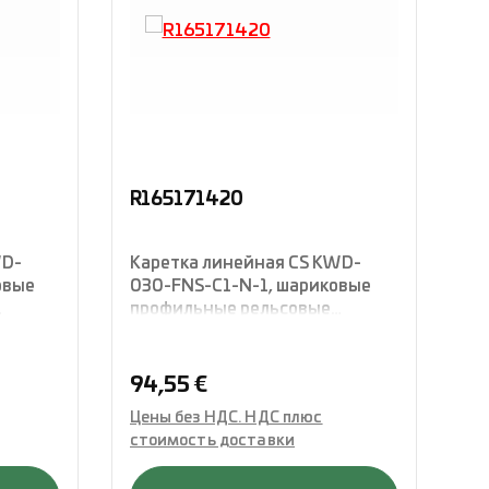
R165171420
R
WD-
Каретка линейная CS KWD-
Ка
овые
030-FNS-C1-N-1, шариковые
03
профильные рельсовые
пр
ая
направляющие, фланцевая
на
ой
конструкция стандартной
ко
 О-
длины, четырехрядная с О-
дл
Обычная цена:
Об
94,55 €
9
расположением,
ра
Цены без НДС. НДС плюс
Це
укомплектованная
ук
стоимость доставки
ст
уплотнениями, Rexroth
уп