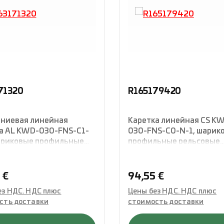
71320
R165179420
ниевая линейная
Каретка линейная CS K
а AL KWD-030-FNS-C1-
030-FNS-C0-N-1, шарик
ариковые профильные
профильные рельсовые
вые направляющие,
направляющие, фланцев
вая конструкция
конструкция стандартн
ртной высоты,
длины, четырехрядная с
ая цена:
Обычная цена:
 €
94,55 €
хрядная с О-
расположением,
ез НДС. НДС плюс
Цены без НДС. НДС плюс
ложением,
укомплектованная
сть доставки
стоимость доставки
лектованная
уплотнениями, Rexroth
ениями, Rexroth