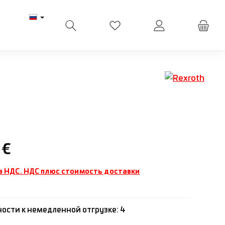
У вас есть товары из списк
ена:
 €
з НДС. НДС плюс стоимость доставки
ности к немедленной отгрузке: 4