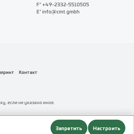
F° +49-2332-5510505
E° info@cmt.gmbh
принт
Контакт
у, если не указано иное.
Запретить
Настроить