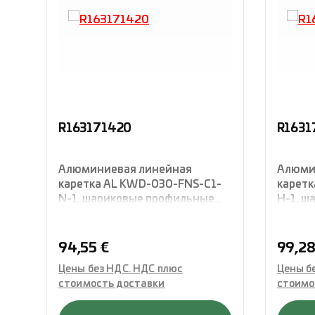
R163171420
R1631
Алюминиевая линейная
Алюми
каретка AL KWD-030-FNS-C1-
каретк
N-1, шариковые профильные
H-1, ш
рельсовые направляющие,
рельсо
фланцевая конструкция
фланце
стандартной высоты,
станда
Обычная цена:
Обычн
94,55 €
99,28
четырехрядная с О-
четыре
Цены без НДС. НДС плюс
Цены б
расположением,
распо
стоимость доставки
стоимо
укомплектованная
укомп
уплотнениями, Rexroth
уплотн