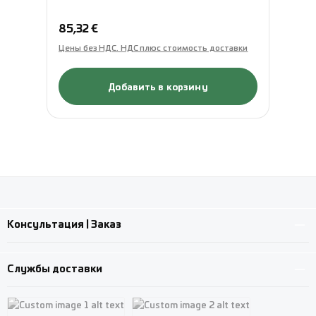
Обычная цена:
Об
85,32 €
89
Цены без НДС. НДС плюс стоимость доставки
Це
Добавить в корзину
Консультация | Заказ
Службы доставки