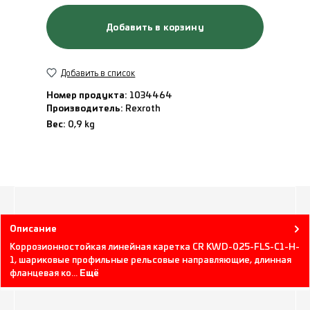
Добавить в корзину
Добавить в список
Номер продукта:
1034464
Производитель:
Rexroth
Вес:
0,9 kg
Описание
Коррозионностойкая линейная каретка CR KWD-025-FLS-C1-H-
1, шариковые профильные рельсовые направляющие, длинная
фланцевая ко…
Ещё