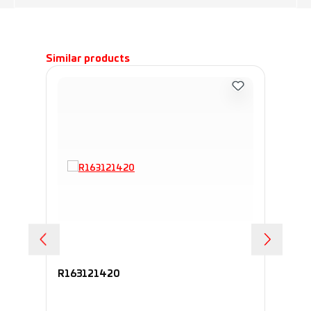
Пропустить галерею продуктов
Similar products
R163121420
R1