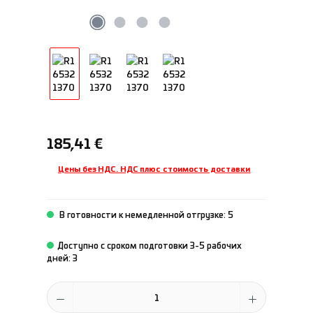
Обычная цена:
185,41 €
Цены без НДС. НДС плюс стоимость доставки
В готовности к немедленной отгрузке: 5
Доступно с сроком подготовки 3-5 рабочих
дней: 3
Количество продукта: введите желаемое количество или исполь