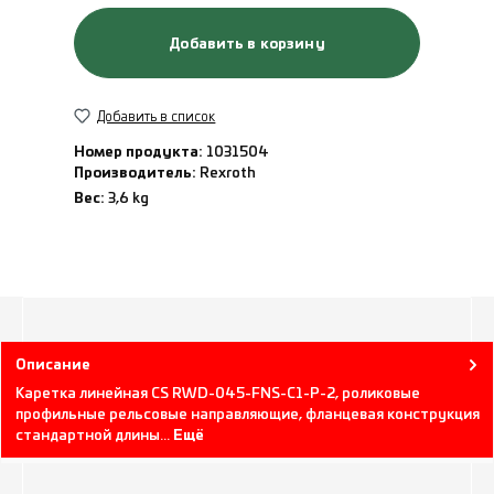
Добавить в корзину
Добавить в список
Номер продукта:
1031504
Производитель:
Rexroth
Вес:
3,6 kg
Описание
Каретка линейная CS RWD-045-FNS-C1-P-2, роликовые
профильные рельсовые направляющие, фланцевая конструкция
стандартной длины…
Ещё