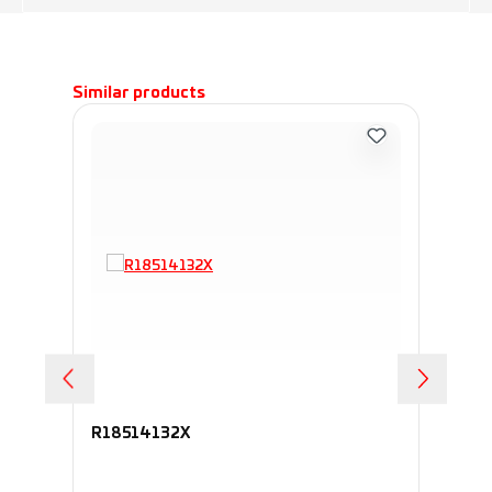
Пропустить галерею продуктов
Similar products
R18514132X
R1