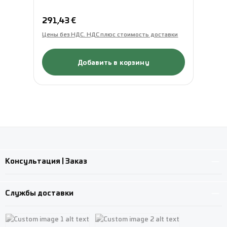
Обычная цена:
Об
291,43 €
31
Цены без НДС. НДС плюс стоимость доставки
Це
Добавить в корзину
Консультация | Заказ
Службы доставки