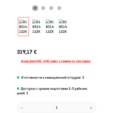
Обычная цена:
319,17 €
Цены без НДС. НДС плюс стоимость доставки
В готовности к немедленной отгрузке: 5
Доступно с сроком подготовки 3-5 рабочих
дней: 3
Количество продукта: введите желаемое количество или исполь