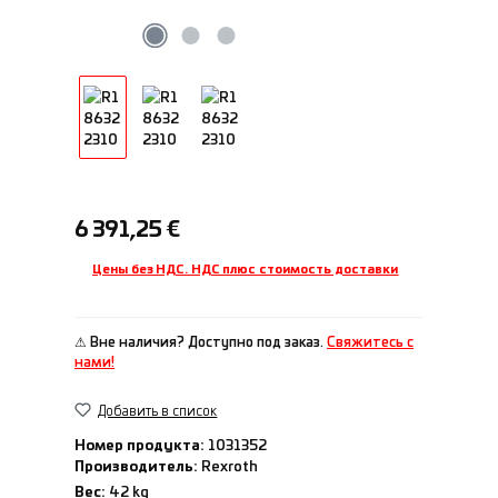
Обычная цена:
6 391,25 €
Цены без НДС. НДС плюс стоимость доставки
⚠ Вне наличия? Доступно под заказ.
Свяжитесь с
нами!
Добавить в список
Номер продукта:
1031352
Производитель:
Rexroth
Вес:
42 kg