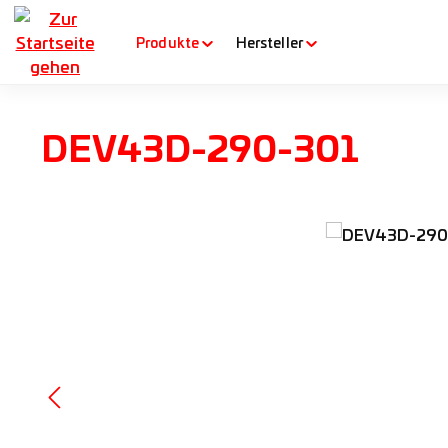
m Hauptinhalt springen
Zur Suche springen
Zur Hauptnavigation springen
Produkte
Hersteller
DEV43D-290-301
Bildergalerie überspringen