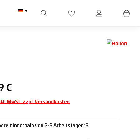
Du hast 0 Produkte auf dem M
Preis:
9 €
xkl. MwSt. zzgl. Versandkosten
ereit innerhalb von 2-3 Arbeitstagen: 3