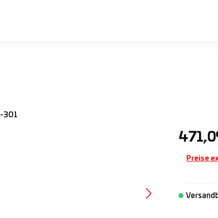
Regulärer 
471,0
Preise e
Versandb