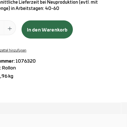
ittliche Lieferzeit bei Neuproduktion (evtl. mit
ge) in Arbeitstagen: 40-60
ahl: Gib den gewünschten Wert ein oder benutze die Schaltflächen
In den Warenkorb
ettel hinzufügen
ummer:
1076320
:
Rollon
,96 kg